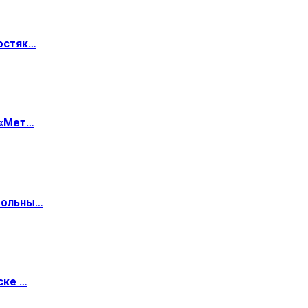
остяк…
 «Мет…
больны…
ске …