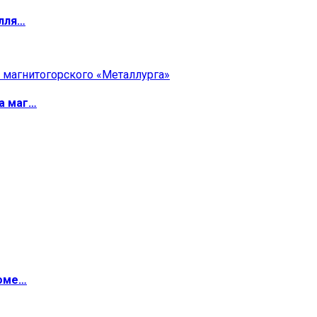
илля…
а маг…
роме…