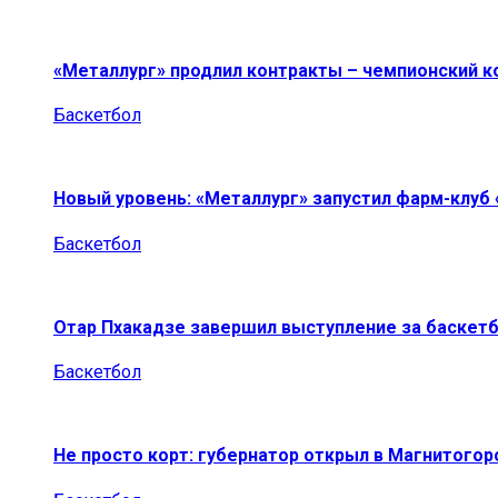
«Металлург» продлил контракты – чемпионский к
Баскетбол
Новый уровень: «Металлург» запустил фарм-клуб
Баскетбол
Отар Пхакадзе завершил выступление за баскет
Баскетбол
Не просто корт: губернатор открыл в Магнитогор