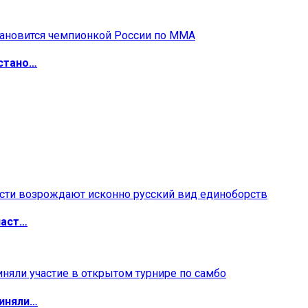
 стано…
ласт…
риняли…