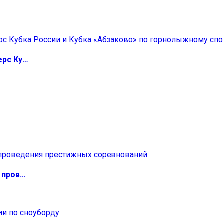
ерс Ку…
 пров…