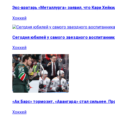
Экс-вратарь «Металлурга» заявил, что Кари Хейк
Хоккей
Сегодня юбилей у самого звездного воспитанник
Хоккей
«Ак Барс» тормозит, «Авангард» стал сильнее. П
Хоккей