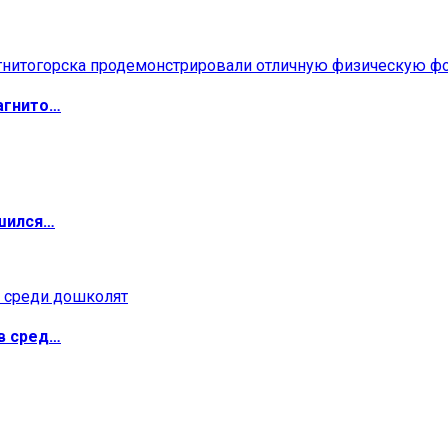
агнито…
ршился…
в сред…