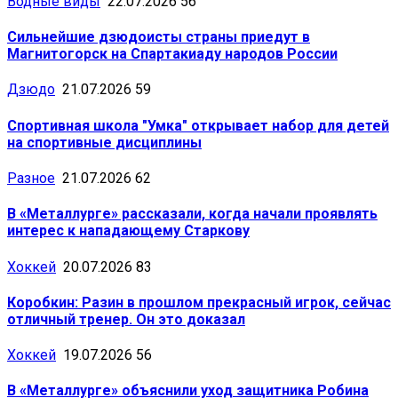
Водные виды
22.07.2026
56
Сильнейшие дзюдоисты страны приедут в
Магнитогорск на Спартакиаду народов России
Дзюдо
21.07.2026
59
Спортивная школа "Умка" открывает набор для детей
на спортивные дисциплины
Разное
21.07.2026
62
В «Металлурге» рассказали, когда начали проявлять
интерес к нападающему Старкову
Хоккей
20.07.2026
83
Коробкин: Разин в прошлом прекрасный игрок, сейчас
отличный тренер. Он это доказал
Хоккей
19.07.2026
56
В «Металлурге» объяснили уход защитника Робина