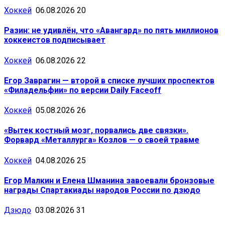
Хоккей
06.08.2026
20
Разин: не удивлён, что «Авангард» по пять миллионов
хоккеистов подписывает
Хоккей
06.08.2026
22
Егор Заврагин — второй в списке лучших проспектов
«Филадельфии» по версии Daily Faceoff
Хоккей
05.08.2026
26
«Вытек костный мозг, порвались две связки».
Форвард «Металлурга» Козлов — о своей травме
Хоккей
04.08.2026
25
Егор Малкин и Елена Шманина завоевали бронзовые
награды Спартакиады народов России по дзюдо
Дзюдо
03.08.2026
31