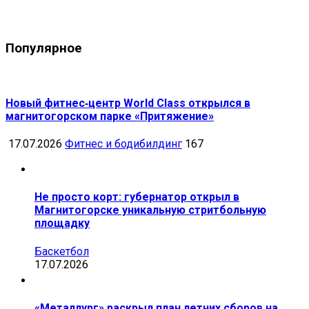
Популярное
Новый фитнес‑центр World Class открылся в
магнитогорском парке «Притяжение»
17.07.2026
Фитнес и бодибилдинг
167
Не просто корт: губернатор открыл в
Магнитогорске уникальную стритбольную
площадку
Баскетбол
17.07.2026
«Металлург» раскрыл план летних сборов на