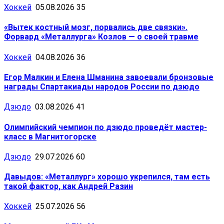
Хоккей
05.08.2026
35
«Вытек костный мозг, порвались две связки».
Форвард «Металлурга» Козлов — о своей травме
Хоккей
04.08.2026
36
Егор Малкин и Елена Шманина завоевали бронзовые
награды Спартакиады народов России по дзюдо
Дзюдо
03.08.2026
41
Олимпийский чемпион по дзюдо проведёт мастер-
класс в Магнитогорске
Дзюдо
29.07.2026
60
Давыдов: «Металлург» хорошо укрепился, там есть
такой фактор, как Андрей Разин
Хоккей
25.07.2026
56