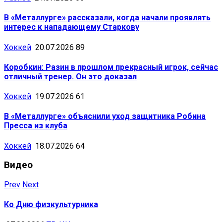
В «Металлурге» рассказали, когда начали проявлять
интерес к нападающему Старкову
Хоккей
20.07.2026
89
Коробкин: Разин в прошлом прекрасный игрок, сейчас
отличный тренер. Он это доказал
Хоккей
19.07.2026
61
В «Металлурге» объяснили уход защитника Робина
Пресса из клуба
Хоккей
18.07.2026
64
Видео
Prev
Next
Ко Дню физкультурника