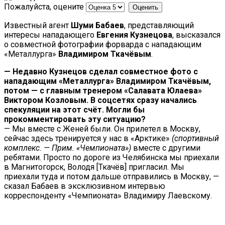
Пожалуйста, оцените
Известный агент
Шуми Бабаев
, представляющий
интересы нападающего
Евгения Кузнецова
, высказался
о совместной фотографии форварда с нападающим
«Металлурга»
Владимиром Ткачёвым
.
— Недавно Кузнецов сделал совместное фото с
нападающим «Металлурга» Владимиром Ткачёвым,
потом — с главным тренером «Салавата Юлаева»
Виктором Козловым. В соцсетях сразу начались
спекуляции на этот счёт. Могли бы
прокомментировать эту ситуацию?
— Мы вместе с Женей были. Он прилетел в Москву,
сейчас здесь тренируется у нас в «Арктике»
(спортивный
комплекс. — Прим. «Чемпионата»)
вместе с другими
ребятами. Просто по дороге из Челябинска мы приехали
в Магнитогорск, Володя [Ткачёв] пригласил. Мы
приехали туда и потом дальше отправились в Москву, —
сказал Бабаев в эксклюзивном интервью
корреспонденту «Чемпионата» Владимиру Лаевскому.