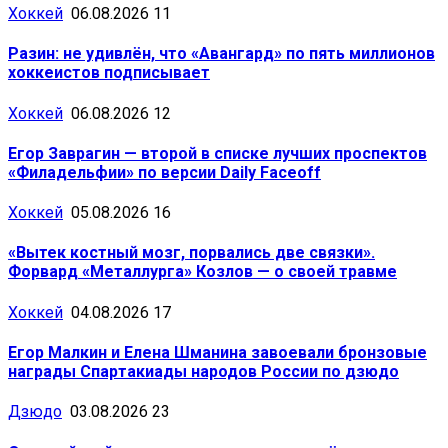
Хоккей
06.08.2026
11
Разин: не удивлён, что «Авангард» по пять миллионов
хоккеистов подписывает
Хоккей
06.08.2026
12
Егор Заврагин — второй в списке лучших проспектов
«Филадельфии» по версии Daily Faceoff
Хоккей
05.08.2026
16
«Вытек костный мозг, порвались две связки».
Форвард «Металлурга» Козлов — о своей травме
Хоккей
04.08.2026
17
Егор Малкин и Елена Шманина завоевали бронзовые
награды Спартакиады народов России по дзюдо
Дзюдо
03.08.2026
23