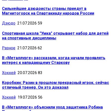
Сильнейшие дзюдоисты страны приедут в
Магнитогорск на Спартакиаду народов России
Дзюдо
21.07.2026
59
Спортивная школа "Умка" открывает набор для детей
на спортивные дисциплины
Разное
21.07.2026
62
В «Металлурге» рассказали, когда начали проявлять
интерес к нападающему Старкову
Хоккей
20.07.2026
83
Коробкин: Разин в прошлом прекрасный игрок, сейчас
отличный тренер. Он это доказал
Хоккей
19.07.2026
56
В «Металлурге» объяснили уход защитника Робина