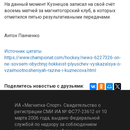
На данный момент Кузнецов записал на свой счёт
восемь матчей за магнитогорский клуб, в которых
отметился пятью результативными передачами.
Антон Панченко
Источник цитаты
https://www.championat.com/hockey/news-6227326-on-
ne-sovsem-obychnyj-hokkeist-plyuschev-vyskazalsya-o-
vzaimootnosheniyah-razina-i-kuznecova.html
Поделитесь новостью с друзьями:
ИА «Магнитка-Спорт». Свидетельство о
регистрации СМИ ИА № ФС77-23612 от 10
марта 2006 года, выдано Федеральной
службой по надзору за соблюдением