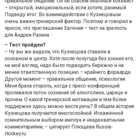
правильное общение. Он не совсем обычный хоккеист
– открытый, эмоциональный, если хотите, ранимый.
Подведу итог. Во взаимодействии с Кузнецовым
очень важен тренерский фактор. Поэтому и говорил в
прессе, что приглашение Евгения – тест на зрелость
для Андрея Разина.
– Тест пройден?
– Ну вы же видели, что Кузнецова ставили в
основном в центр. Хотя после полугода без хоккея его,
на мой взгляд, надо было подводить бережно и на
менее ответственную позицию – крайнего форварда.
Другой момент – правильное общение, психология.
Меня брала оторопь, когда с пресс-конференций
проливался поток сознания об алкоголике, царице и
прочем. О какой тренерской мотивации и тем более
поддержке здесь можно вести речь? В общем история
Кузнецова получается многослойной. Искажённой
сомнительным выбором амплуа и неадекватными
комментариями, – цитирует Плющева Russia-
Hockey.ru.