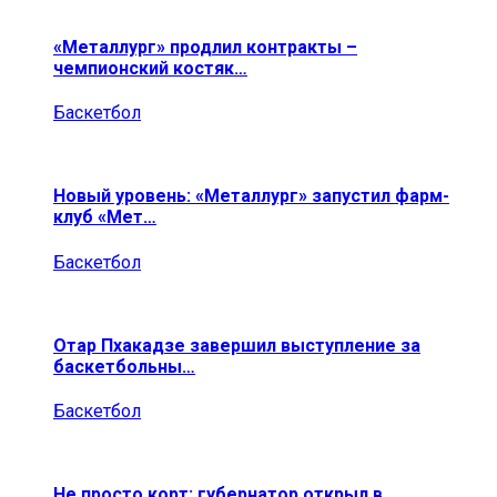
«Металлург» продлил контракты –
чемпионский костяк…
Баскетбол
Новый уровень: «Металлург» запустил фарм-
клуб «Мет…
Баскетбол
Отар Пхакадзе завершил выступление за
баскетбольны…
Баскетбол
Не просто корт: губернатор открыл в