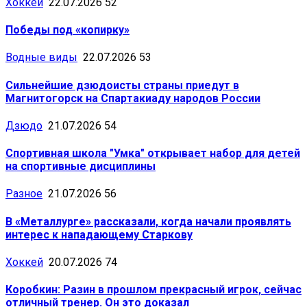
Хоккей
22.07.2026
52
Победы под «копирку»
Водные виды
22.07.2026
53
Сильнейшие дзюдоисты страны приедут в
Магнитогорск на Спартакиаду народов России
Дзюдо
21.07.2026
54
Спортивная школа "Умка" открывает набор для детей
на спортивные дисциплины
Разное
21.07.2026
56
В «Металлурге» рассказали, когда начали проявлять
интерес к нападающему Старкову
Хоккей
20.07.2026
74
Коробкин: Разин в прошлом прекрасный игрок, сейчас
отличный тренер. Он это доказал