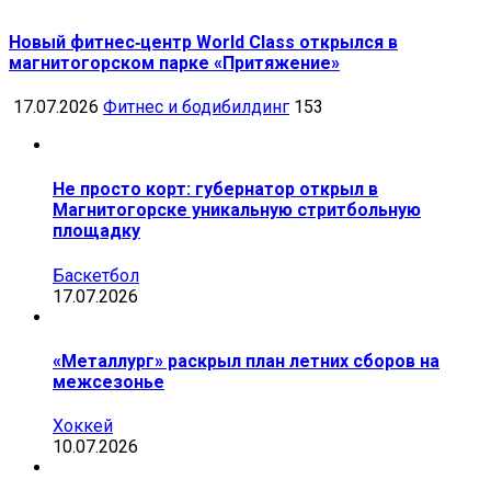
Новый фитнес‑центр World Class открылся в
магнитогорском парке «Притяжение»
17.07.2026
Фитнес и бодибилдинг
153
Не просто корт: губернатор открыл в
Магнитогорске уникальную стритбольную
площадку
Баскетбол
17.07.2026
«Металлург» раскрыл план летних сборов на
межсезонье
Хоккей
10.07.2026