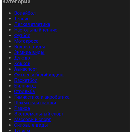
Категории
Волейбол
Теннис
Легкая атлетика
Настольный теннис
Футбол
Мотокросс
Водные виды
Зимние виды
Дзюдо
Хоккей
Авиаспорт
Фитнес и бодибилдинг
Баскетбол
Биллиард
Стрельба
Гимнастика и акробатика
Шахматы и шашки
Разное
Экстремальный спорт
Массовый спорт
Силовые виды
Туризм