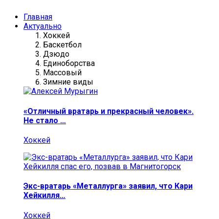
Главная
Актуально
Хоккей
Баскетбол
Дзюдо
Единоборства
Массовый
Зимние виды
«Отличный вратарь и прекрасный человек».
Не стало …
Хоккей
Экс-вратарь «Металлурга» заявил, что Кари
Хейкилля…
Хоккей