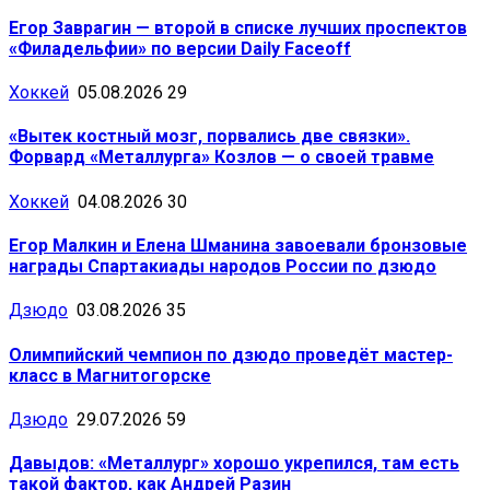
Егор Заврагин — второй в списке лучших проспектов
«Филадельфии» по версии Daily Faceoff
Хоккей
05.08.2026
29
«Вытек костный мозг, порвались две связки».
Форвард «Металлурга» Козлов — о своей травме
Хоккей
04.08.2026
30
Егор Малкин и Елена Шманина завоевали бронзовые
награды Спартакиады народов России по дзюдо
Дзюдо
03.08.2026
35
Олимпийский чемпион по дзюдо проведёт мастер-
класс в Магнитогорске
Дзюдо
29.07.2026
59
Давыдов: «Металлург» хорошо укрепился, там есть
такой фактор, как Андрей Разин