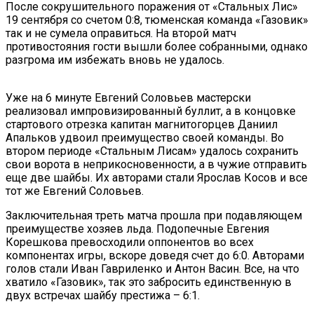
После сокрушительного поражения от «Стальных Лис»
19 сентября со счетом 0:8, тюменская команда «Газовик»
так и не сумела оправиться. На второй матч
противостояния гости вышли более собранными, однако
разгрома им избежать вновь не удалось.
Уже на 6 минуте Евгений Соловьев мастерски
реализовал импровизированный буллит, а в концовке
стартового отрезка капитан магнитогорцев Даниил
Апальков удвоил преимущество своей команды. Во
втором периоде «Стальным Лисам» удалось сохранить
свои ворота в неприкосновенности, а в чужие отправить
еще две шайбы. Их авторами стали Ярослав Косов и все
тот же Евгений Соловьев.
Заключительная треть матча прошла при подавляющем
преимуществе хозяев льда. Подопечные Евгения
Корешкова превосходили оппонентов во всех
компонентах игры, вскоре доведя счет до 6:0. Авторами
голов стали Иван Гавриленко и Антон Васин. Все, на что
хватило «Газовик», так это забросить единственную в
двух встречах шайбу престижа – 6:1.