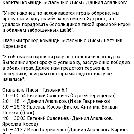
Капитан команды «Стальные Лисы» Даниил Апальков:
"У нас наконец-то налаживается игра в обороне, мы
пропустили одну шайбу за два матча. Здорово, что
удалось порадовать болельщиков такой красивой игрой
и обилием заброшенных шайб".
Главный тренер команды «Стальные Лисы» Евгений
Корешков:
"За оба матча парни ни разу не отклонились от курса.
Выполнили тренерскую установку, заслуженно победив
в обеих играх. Далее нам предстоят серьезные
соперники, к играм с которыми подготовка уже
началась".
Стальные Лисы - Газовик 6:1
1:0 – 05:54 Евгений Соловьев (Сергей Терещенко)
2:0 – 18:14 Даниил Апальков (Иван Гавриленко)
3:0 – 25:13 Ярослав Косов (Виктор Антипин, Богдан
Потехин)(бол.)
4:0 – 30:03 Евгений Соловьев (Даниил Апальков,
Ярослав Косов)
5:0 – 41:37 Иван Гавриленко (Даниил Апальков, Кирилл