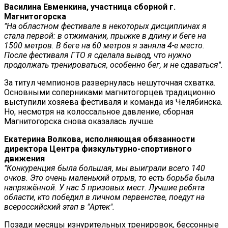
Василина Евменкина, участница сборной г.
Магнитогорска
"На областном фестивале в некоторых дисциплинах я
стала первой: в отжимании, прыжке в длину и беге на
1500 метров. В беге на 60 метров я заняла 4-е место.
После фестиваля ГТО я сделала вывод, что нужно
продолжать тренироваться, особенно бег, и не сдаваться".
За титул чемпионов развернулась нешуточная схватка.
Основными соперниками магнитогорцев традиционно
выступили хозяева фестиваля и команда из Челябинска.
Но, несмотря на колоссальное давление, сборная
Магнитогорска снова оказалась лучше.
Екатерина Волкова, исполняющая обязанности
директора Центра физкультурно-спортивного
движения
"Конкуренция была большая, мы выиграли всего 140
очков. Это очень маленький отрыв, то есть борьба была
напряжённой. У нас 5 призовых мест. Лучшие ребята
области, кто победил в личном первенстве, поедут на
всероссийский этап в "Артек".
Позади месяцы изнурительных тренировок, бессонные