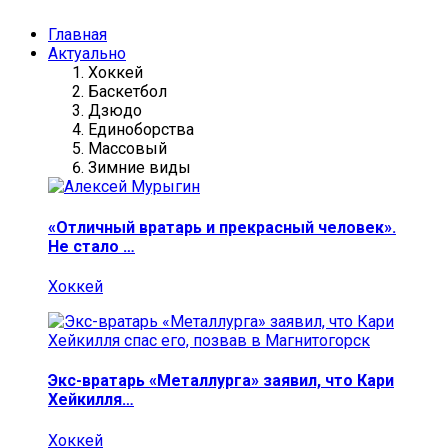
Главная
Актуально
Хоккей
Баскетбол
Дзюдо
Единоборства
Массовый
Зимние виды
«Отличный вратарь и прекрасный человек».
Не стало …
Хоккей
Экс-вратарь «Металлурга» заявил, что Кари
Хейкилля…
Хоккей