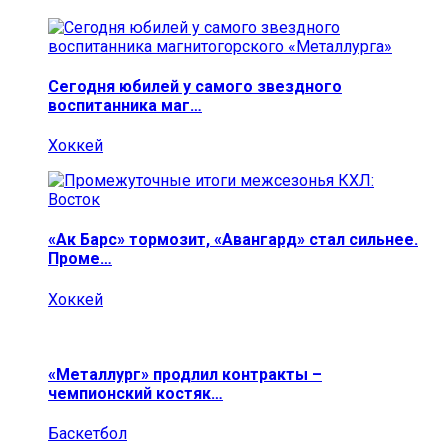
Сегодня юбилей у самого звездного
воспитанника маг…
Хоккей
«Ак Барс» тормозит, «Авангард» стал сильнее.
Проме…
Хоккей
«Металлург» продлил контракты –
чемпионский костяк…
Баскетбол