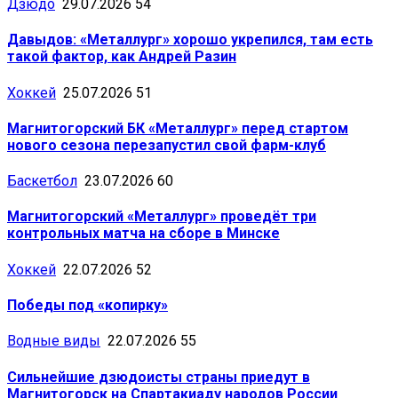
Дзюдо
29.07.2026
54
Давыдов: «Металлург» хорошо укрепился, там есть
такой фактор, как Андрей Разин
Хоккей
25.07.2026
51
Магнитогорский БК «Металлург» перед стартом
нового сезона перезапустил свой фарм-клуб
Баскетбол
23.07.2026
60
Магнитогорский «Металлург» проведёт три
контрольных матча на сборе в Минске
Хоккей
22.07.2026
52
Победы под «копирку»
Водные виды
22.07.2026
55
Сильнейшие дзюдоисты страны приедут в
Магнитогорск на Спартакиаду народов России