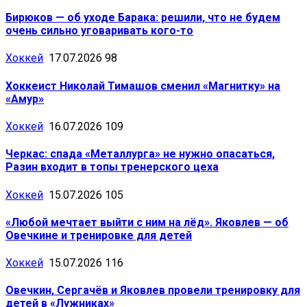
Бирюков — об уходе Барака: решили, что не будем
очень сильно уговаривать кого-то
Хоккей
17.07.2026
98
Хоккеист Николай Тимашов сменил «Магнитку» на
«Амур»
Хоккей
16.07.2026
109
Черкас: спада «Металлурга» не нужно опасаться,
Разин входит в топы тренерского цеха
Хоккей
15.07.2026
105
«Любой мечтает выйти с ним на лёд». Яковлев — об
Овечкине и тренировке для детей
Хоккей
15.07.2026
116
Овечкин, Сергачёв и Яковлев провели тренировку для
детей в «Лужниках»