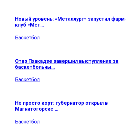
Новый уровень: «Металлург» запустил фарм-
клуб «Мет…
Баскетбол
Отар Пхакадзе завершил выступление за
баскетбольны…
Баскетбол
Не просто корт: губернатор открыл в
Магнитогорске …
Баскетбол