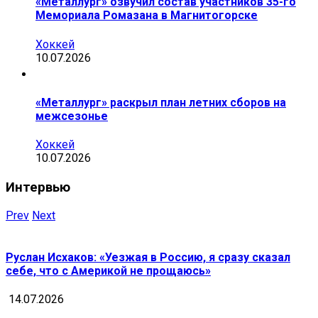
«Металлург» озвучил состав участников 35-го
Мемориала Ромазана в Магнитогорске
Хоккей
10.07.2026
«Металлург» раскрыл план летних сборов на
межсезонье
Хоккей
10.07.2026
Интервью
Prev
Next
Руслан Исхаков: «Уезжая в Россию, я сразу сказал
себе, что с Америкой не прощаюсь»
14.07.2026