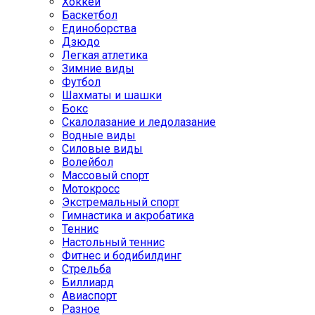
Хоккей
Баскетбол
Единоборства
Дзюдо
Легкая атлетика
Зимние виды
Футбол
Шахматы и шашки
Бокс
Скалолазание и ледолазание
Водные виды
Силовые виды
Волейбол
Массовый спорт
Мотокросс
Экстремальный спорт
Гимнастика и акробатика
Теннис
Настольный теннис
Фитнес и бодибилдинг
Стрельба
Биллиард
Авиаспорт
Разное