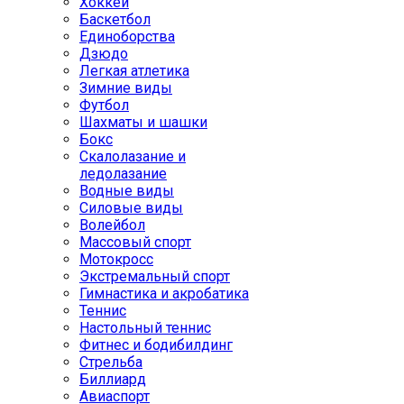
Хоккей
Баскетбол
Единоборства
Дзюдо
Легкая атлетика
Зимние виды
Футбол
Шахматы и шашки
Бокс
Скалолазание и
ледолазание
Водные виды
Силовые виды
Волейбол
Массовый спорт
Мотокросс
Экстремальный спорт
Гимнастика и акробатика
Теннис
Настольный теннис
Фитнес и бодибилдинг
Стрельба
Биллиард
Авиаспорт