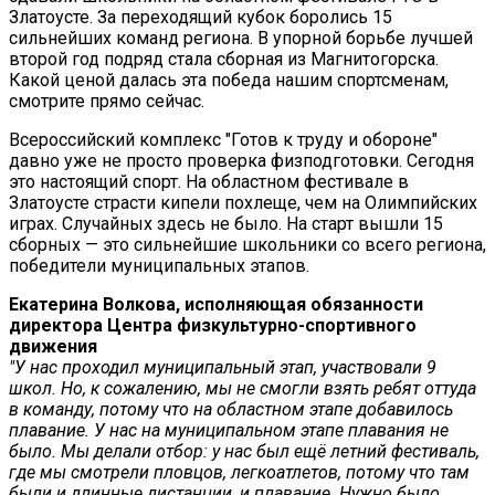
Златоусте. За переходящий кубок боролись 15
сильнейших команд региона. В упорной борьбе лучшей
второй год подряд стала сборная из Магнитогорска.
Какой ценой далась эта победа нашим спортсменам,
смотрите прямо сейчас.
Всероссийский комплекс "Готов к труду и обороне"
давно уже не просто проверка физподготовки. Сегодня
это настоящий спорт. На областном фестивале в
Златоусте страсти кипели похлеще, чем на Олимпийских
играх. Случайных здесь не было. На старт вышли 15
сборных — это сильнейшие школьники со всего региона,
победители муниципальных этапов.
Екатерина Волкова, исполняющая обязанности
директора Центра физкультурно-спортивного
движения
"У нас проходил муниципальный этап, участвовали 9
школ. Но, к сожалению, мы не смогли взять ребят оттуда
в команду, потому что на областном этапе добавилось
плавание. У нас на муниципальном этапе плавания не
было. Мы делали отбор: у нас был ещё летний фестиваль,
где мы смотрели пловцов, легкоатлетов, потому что там
были и длинные дистанции, и плавание. Нужно было