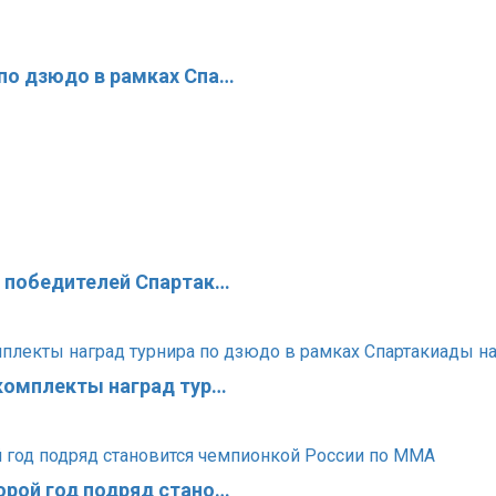
по дзюдо в рамках Спа…
х победителей Спартак…
 комплекты наград тур…
орой год подряд стано…