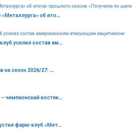
о «Металлурга» об ито…
клуб усилил состав ам…
 на сезон 2026/27: …
 – чемпионский костяк…
пустил фарм-клуб «Мет…