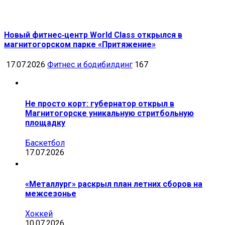
Новый фитнес‑центр World Class открылся в
магнитогорском парке «Притяжение»
17.07.2026
Фитнес и бодибилдинг
167
Не просто корт: губернатор открыл в
Магнитогорске уникальную стритбольную
площадку
Баскетбол
17.07.2026
«Металлург» раскрыл план летних сборов на
межсезонье
Хоккей
10.07.2026