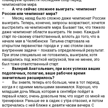
чемпионатом мира.
–
А что сейчас сложнее выиграть: чемпионат
России или чемпионат мира?
– Месяц назад было сложно даже чемпионат России
выиграть. Теперь, конечно, запросы возрастают, хочется
выстрелить на чемпионате мира. Бывает так, что тяжело
даже чемпионат области выиграть. Не знаю. Каждый
старт по-своему ответственный, вплоть до того, что в
начале мая в Челябинске Татьяна стартовала на
открытом первенстве города и у нас стояли свои
внутренние задачи – показать определенный результат.
При этом специально не готовились, выиграли, хотя
находились под жесткой нагрузкой, тем не менее, это
был тоже ответственный старт.
–
Валерий Анатольевич, при всех успехах ваших
подопечных, полагаю, ваше рабочее время
значительно расширилось?
– Вы знаете, теперь его больше, чем в тот период,
когда я с одними малышами занимался. Хорошо, что
младшая дочь Маша, которая в сентябре пойдет в
первый класс, очень довольна тем, что ходит со мной на
тренировки. Раньше ее в садик с утра отвозил, и потом
встречались с ней ближе к девяти часам вечера. С