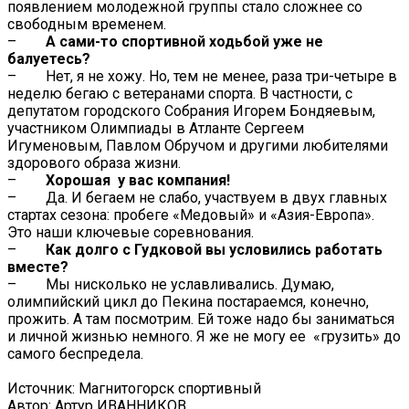
появлением молодежной группы стало сложнее со
свободным временем.
–
А сами-то спортивной ходьбой уже не
балуетесь?
– Нет, я не хожу. Но, тем не менее, раза три-четыре в
неделю бегаю с ветеранами спорта. В частности, с
депутатом городского Собрания Игорем Бондяевым,
участником Олимпиады в Атланте Сергеем
Игуменовым, Павлом Обручом и другими любителями
здорового образа жизни.
–
Хорошая у вас компания!
– Да. И бегаем не слабо, участвуем в двух главных
стартах сезона: пробеге «Медовый» и «Азия-Европа».
Это наши ключевые соревнования.
–
Как долго с Гудковой вы условились работать
вместе?
– Мы нисколько не уславливались. Думаю,
олимпийский цикл до Пекина постараемся, конечно,
прожить. А там посмотрим. Ей тоже надо бы заниматься
и личной жизнью немного. Я же не могу ее «грузить» до
самого беспредела.
Источник: Магнитогорск спортивный
Автор: Артур ИВАННИКОВ