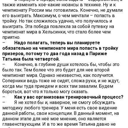
также изменить кое-какие нюансы в технике. Ну и к
чемпионату России мы готовились. Конечно, не думали
его выиграть. Максимум, о чем мечтали – попасть в
тройку. Но так сложилось удачно, что получилось и
выиграть. Эта победа повлекла за собой путевку на
чемпионат мира в Хельсинки, что стало более чем
приятно.
–
Надо полагать, теперь вы планируете
обязательно на чемпионате мира попасть в тройку
призеров, потому то два года назад в Париже
Татьяна была четвертой.
– Конечно, в глубине души хотелось бы, чтобы это
было так. Тем более что это будет для нее второй
чемпионат мира. Однако неизвестно, как получится.
Соперники ведь тоже не сидят, сложа руки, и не ждут,
когда мы туда приедем и всех там завалим. Будем
бороться, вот что я только могу сказать.
–
Как у вас организован тренировочный процесс?
– Я не хотел бы и, наверное, не смогу обсуждать
методику любого тренера. У меня есть свое видение
данной работы, свои концепции. В данный момент, на
данном этапе для неё мое мнение, оно является
главенствующим. И в то же время Татьяна давно не