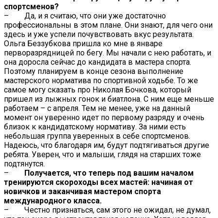
спортсменов?
– Да, и я считаю, что они уже достаточно
профессиональны в этом плане. Они знают, для чего они
здесь и уже успели почувствовать вкус результата.
Ольга Беззубкова пришла ко мне в январе
перворазрядницей по бегу. Мы начали с нею работать, и
она доросла сейчас до кандидата в мастера спорта.
Поэтому планируем в конце сезона выполнение
мастерского норматива по спортивной ходьбе. То же
самое могу сказать про Николая Бочкова, который
пришел из лыжных гонок и биатлона. С ним еще меньше
работаем – с апреля. Тем не менее, уже на данный
момент он уверенно идет по первому разряду и очень
близок к кандидатскому нормативу. За ними есть
небольшая группа уверенных в себе спортсменов.
Надеюсь, что благодаря им, будут подтягиваться другие
ребята. Уверен, что и малыши, глядя на старших тоже
подтянутся.
–
Получается, что теперь под вашим началом
тренируются скороходы всех мастей: начиная от
новичков и заканчивая мастером спорта
международного класса.
– Честно признаться, сам этого не ожидал, не думал,