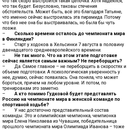
что так скоро выстроится такая цепочка. Хотя надеялся,
что так будет. Безусловно, таковы стечения
обстоятельств. Может быть, всё это благодаря Татьяне,
что именно сейчас выстроилась эта пирамида. Потому
что без нее она бы выстраивалась, но была бы чуть
позже.
–
Сколько времени осталось до чемпионата мира
в Финляндии?
– Старт у ходоков в Хельсинки 7 августа в половину
двенадцатого среднеевропейского времени.
–
Не так много. Что на этом этапе подготовке
сейчас является самым важным? Не переборщить?
– Да. Самое главное – не переборщить в скоростях и
объеме подготовки. А психологическая уверенность у
нее, думаю, сейчас появилась. Она поняла, что может
бороться, причем на любом уровне. И потом, по
тренировкам это заметно.
–
А кто помимо Гудковой будет представлять
Россию на чемпионате мира в женской команде по
спортивной ходьбе?
– У нас достаточно представительный состав
команды. Это и олимпийская чемпионка, чемпионка
мира Елена Николаева из Чувашии, победительница
прошлого чемпионата мира Олимпиада Иванова – тоже