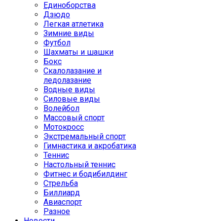
Единоборства
Дзюдо
Легкая атлетика
Зимние виды
Футбол
Шахматы и шашки
Бокс
Скалолазание и
ледолазание
Водные виды
Силовые виды
Волейбол
Массовый спорт
Мотокросс
Экстремальный спорт
Гимнастика и акробатика
Теннис
Настольный теннис
Фитнес и бодибилдинг
Стрельба
Биллиард
Авиаспорт
Разное
Новости