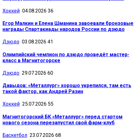
Хоккей
04.08.2026
36
Егор Малкин и Елена Шманина завоевали бронзовые
награды Спартакиады народов России по дзюдо
Дзюдо
03.08.2026
41
Олимпийский чемпион по дзюдо проведёт мастер-
класс в Магнитогорске
Дзюдо
29.07.2026
60
Давыдов: «Металлург» хорошо укрепился, там есть
такой фактор, как Андрей Разин
Хоккей
25.07.2026
55
Магнитогорский БК «Металлург» перед стартом
нового сезона перезапустил свой фарм-клуб
Баскетбол
23.07.2026
68