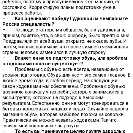
ребенок, поэтому я прислушиваюсь к ее мнению, ее
состоянию. Корректирую планы подготовки уже в
процессе работы.
–
Как оценивают победу Гудковой на чемпионате
России специалисты?
– Те люди, с которыми общался, были удивлены и,
причем, приятно, что, в свою очередь, было приятно мне.
Поздравляли от всей души, открыто, не сквозь зубы. И
потом, многие понимали, что после зимнего чемпионата
страны человек изменился в лучшую сторону.
–
Влияет ли на ее подготовку обувь, или проблем
с ходовками пока не существует?
– Проблемы с обувью есть всегда, независимо от
уровня подготовки. Обувь для нас – это самое главное. В
любое время года, в любой период. На следующий
сезон ходовками мы обеспечены. Проблема с обувью
возникла поначалу у тех ребят, которые занимаются в
моей группе, которые на подходе к высоким
результатам. Естественно, они не могут тренироваться в
беговых кроссовках, чешках и кедах. Случайно нашел в
магазине обувь, которая наиболее похожа на ходовки.
Практически ее можно назвать ходовками. Так что
сейчас мои подопечные не разуты.
–
То есть вы тренируете целую группу взрослых