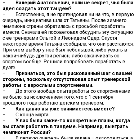
–
Валерий Анатольевич, если не секрет, чья была
идея создать этот тандем?
– Естественно, я не претендовал ни на что, в первую
очередь, инициатива шла от Татьяны. После зимнего
чемпиона страны обратилась с просьбой поработать
вместе. Сначала ей посоветовал обсудить эту ситуацию
с её тренерами Ольгой и Леонидом Одер. Спустя
некоторое время Татьяна сообщила, что они расстаются.
При этом выбор у неё был небольшой: либо уехать в
какой-нибудь другой регион, либо заканчивать со
спортом вообще. Решили попробовать поработать в
дуэте.
–
Признаться, это был рискованный шаг с вашей
стороны, поскольку отсутствовал опыт тренерской
работы с взрослыми спортсменами.
– До этого вообще опыта работы со спортсменами
не было, за исключением того, что с 1 сентября
прошлого года работаю детским тренером.
–
Как давно вы уже занимаетесь вместе?
– С конца марта.
–
У вас были какие-то конкретные планы, когда
вы стали работать в тандеме. Например, выиграть
чемпионат России?
– В первую очередь, была задача – оздоровиться, а