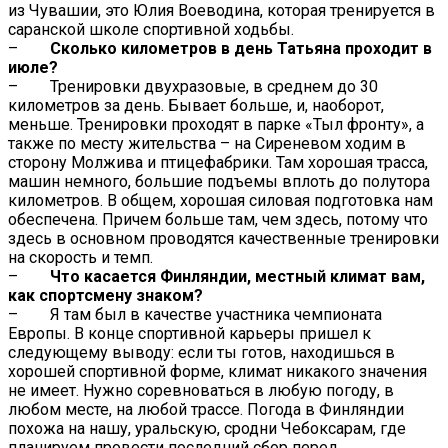
из Чувашии, это Юлия Воеводина, которая тренируется в
саранской школе спортивной ходьбы.
–
Сколько километров в день Татьяна проходит в
июле?
– Тренировки двухразовые, в среднем до 30
километров за день. Бывает больше, и, наоборот,
меньше. Тренировки проходят в парке «Тыл фронту», а
также по месту жительства – на Сиреневом ходим в
сторону Молжива и птицефабрики. Там хорошая трасса,
машин немного, большие подъемы вплоть до полутора
километров. В общем, хорошая силовая подготовка нам
обеспечена. Причем больше там, чем здесь, потому что
здесь в основном проводятся качественные тренировки
на скорость и темп.
–
Что касается Финляндии, местный климат вам,
как спортсмену знаком?
– Я там был в качестве участника чемпионата
Европы. В конце спортивной карьеры пришел к
следующему выводу: если ты готов, находишься в
хорошей спортивной форме, климат никакого значения
не имеет. Нужно соревноваться в любую погоду, в
любом месте, на любой трассе. Погода в Финляндии
похожа на нашу, уральскую, сродни Чебоксарам, где
планируем провести последний сбор перед