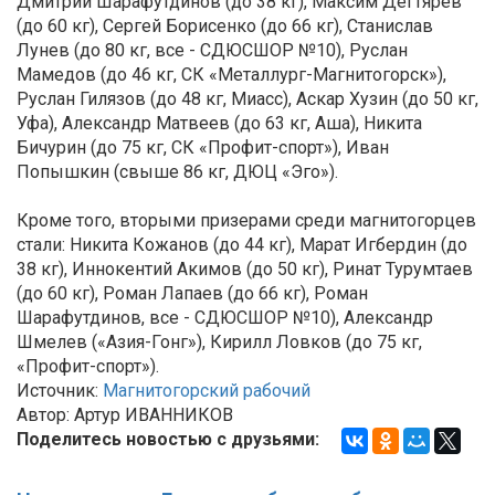
Дмитрий Шарафутдинов (до 38 кг), Максим Дегтярев
(до 60 кг), Сергей Борисенко (до 66 кг), Станислав
Лунев (до 80 кг, все - СДЮСШОР №10), Руслан
Мамедов (до 46 кг, СК «Металлург-Магнитогорск»),
Руслан Гилязов (до 48 кг, Миасс), Аскар Хузин (до 50 кг,
Уфа), Александр Матвеев (до 63 кг, Аша), Никита
Бичурин (до 75 кг, СК «Профит-спорт»), Иван
Попышкин (свыше 86 кг, ДЮЦ «Эго»).
Кроме того, вторыми призерами среди магнитогорцев
стали: Никита Кожанов (до 44 кг), Марат Игбердин (до
38 кг), Иннокентий Акимов (до 50 кг), Ринат Турумтаев
(до 60 кг), Роман Лапаев (до 66 кг), Роман
Шарафутдинов, все - СДЮСШОР №10), Александр
Шмелев («Азия-Гонг»), Кирилл Ловков (до 75 кг,
«Профит-спорт»).
Источник:
Магнитогорский рабочий
Автор: Артур ИВАННИКОВ
Поделитесь новостью с друзьями: