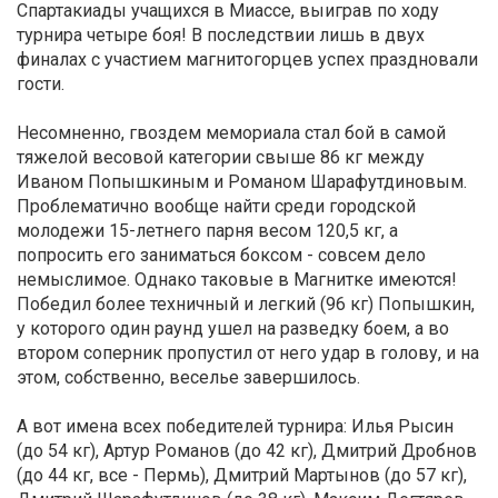
Спартакиады учащихся в Миассе, выиграв по ходу
турнира четыре боя! В последствии лишь в двух
финалах с участием магнитогорцев успех праздновали
гости.
Несомненно, гвоздем мемориала стал бой в самой
тяжелой весовой категории свыше 86 кг между
Иваном Попышкиным и Романом Шарафутдиновым.
Проблематично вообще найти среди городской
молодежи 15-летнего парня весом 120,5 кг, а
попросить его заниматься боксом - совсем дело
немыслимое. Однако таковые в Магнитке имеются!
Победил более техничный и легкий (96 кг) Попышкин,
у которого один раунд ушел на разведку боем, а во
втором соперник пропустил от него удар в голову, и на
этом, собственно, веселье завершилось.
А вот имена всех победителей турнира: Илья Рысин
(до 54 кг), Артур Романов (до 42 кг), Дмитрий Дробнов
(до 44 кг, все - Пермь), Дмитрий Мартынов (до 57 кг),