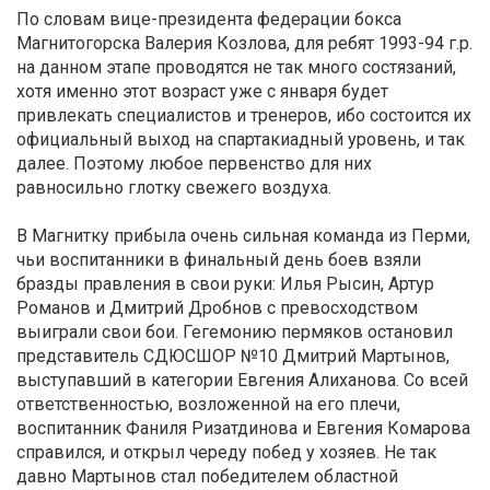
По словам вице-президента федерации бокса
Магнитогорска Валерия Козлова, для ребят 1993-94 г.р.
на данном этапе проводятся не так много состязаний,
хотя именно этот возраст уже с января будет
привлекать специалистов и тренеров, ибо состоится их
официальный выход на спартакиадный уровень, и так
далее. Поэтому любое первенство для них
равносильно глотку свежего воздуха.
В Магнитку прибыла очень сильная команда из Перми,
чьи воспитанники в финальный день боев взяли
бразды правления в свои руки: Илья Рысин, Артур
Романов и Дмитрий Дробнов с превосходством
выиграли свои бои. Гегемонию пермяков остановил
представитель СДЮСШОР №10 Дмитрий Мартынов,
выступавший в категории Евгения Алиханова. Со всей
ответственностью, возложенной на его плечи,
воспитанник Фаниля Ризатдинова и Евгения Комарова
справился, и открыл череду побед у хозяев. Не так
давно Мартынов стал победителем областной