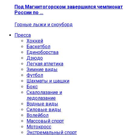
Под Магнитогорском завершился чемпионат
России по …
Горные лыжи и сноуборд
Пресса
Хоккей
Баскетбол
Единоборства
Дзюдо
Легкая атлетика
Зимние виды
Футбол
Шахматы и шашки
Бокс
Скалолазание и
ледолазание
Водные виды
Силовые виды
Волейбол
Массовый спорт
Мотокросс
Экстремальный спорт