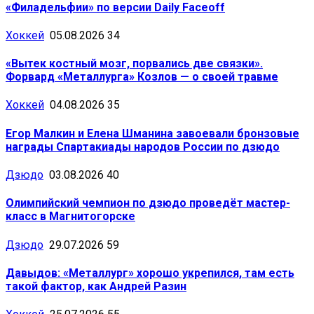
«Филадельфии» по версии Daily Faceoff
Хоккей
05.08.2026
34
«Вытек костный мозг, порвались две связки».
Форвард «Металлурга» Козлов — о своей травме
Хоккей
04.08.2026
35
Егор Малкин и Елена Шманина завоевали бронзовые
награды Спартакиады народов России по дзюдо
Дзюдо
03.08.2026
40
Олимпийский чемпион по дзюдо проведёт мастер-
класс в Магнитогорске
Дзюдо
29.07.2026
59
Давыдов: «Металлург» хорошо укрепился, там есть
такой фактор, как Андрей Разин