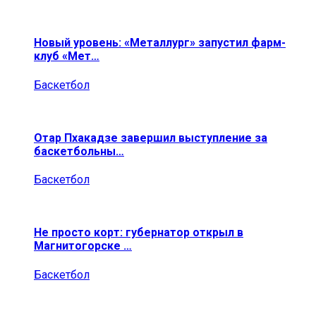
Новый уровень: «Металлург» запустил фарм-
клуб «Мет…
Баскетбол
Отар Пхакадзе завершил выступление за
баскетбольны…
Баскетбол
Не просто корт: губернатор открыл в
Магнитогорске …
Баскетбол