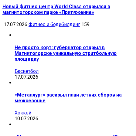
Новый фитнес‑центр World Class открылся в
магнитогорском парке «Притяжение»
17.07.2026
Фитнес и бодибилдинг
159
Не просто корт: губернатор открыл в
Магнитогорске уникальную стритбольную
площадку
Баскетбол
17.07.2026
«Металлург» раскрыл план летних сборов на
межсезонье
Хоккей
10.07.2026