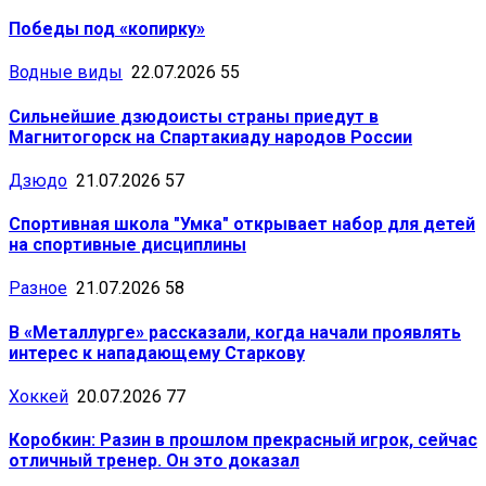
Победы под «копирку»
Водные виды
22.07.2026
55
Сильнейшие дзюдоисты страны приедут в
Магнитогорск на Спартакиаду народов России
Дзюдо
21.07.2026
57
Спортивная школа "Умка" открывает набор для детей
на спортивные дисциплины
Разное
21.07.2026
58
В «Металлурге» рассказали, когда начали проявлять
интерес к нападающему Старкову
Хоккей
20.07.2026
77
Коробкин: Разин в прошлом прекрасный игрок, сейчас
отличный тренер. Он это доказал