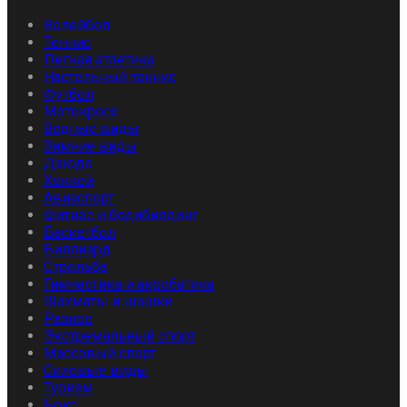
Волейбол
Теннис
Легкая атлетика
Настольный теннис
Футбол
Мотокросс
Водные виды
Зимние виды
Дзюдо
Хоккей
Авиаспорт
Фитнес и бодибилдинг
Баскетбол
Биллиард
Стрельба
Гимнастика и акробатика
Шахматы и шашки
Разное
Экстремальный спорт
Массовый спорт
Силовые виды
Туризм
Бокс