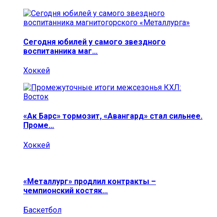
Сегодня юбилей у самого звездного
воспитанника маг…
Хоккей
«Ак Барс» тормозит, «Авангард» стал сильнее.
Проме…
Хоккей
«Металлург» продлил контракты –
чемпионский костяк…
Баскетбол