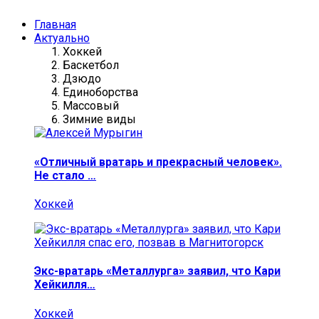
Главная
Актуально
Хоккей
Баскетбол
Дзюдо
Единоборства
Массовый
Зимние виды
«Отличный вратарь и прекрасный человек».
Не стало …
Хоккей
Экс-вратарь «Металлурга» заявил, что Кари
Хейкилля…
Хоккей