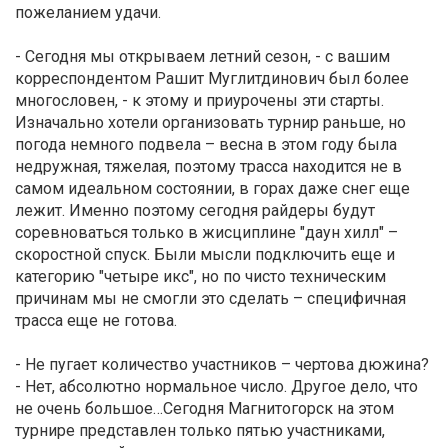
пожеланием удачи.
- Сегодня мы открываем летний сезон, - с вашим
корреспондентом Рашит Муглитдинович был более
многословен, - к этому и приурочены эти старты.
Изначально хотели организовать турнир раньше, но
погода немного подвела – весна в этом году была
недружная, тяжелая, поэтому трасса находится не в
самом идеальном состоянии, в горах даже снег еще
лежит. Именно поэтому сегодня райдеры будут
соревноваться только в жисциплине "даун хилл" –
скоростной спуск. Были мысли подключить еще и
категорию "четыре икс", но по чисто техническим
причинам мы не смогли это сделать – специфичная
трасса еще не готова.
- Не пугает количество участников – чертова дюжина?
- Нет, абсолютно нормальное число. Другое дело, что
не очень большое…Сегодня Магнитогорск на этом
турнире представлен только пятью участниками,