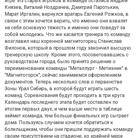
игре. Из старых игроков в команде остались Андрей
Князев, Виталий Ноздрачев, Дмитрий Паротькин,
Марат Иргалин, вернулся вратарь Евгений Рожков, в
связи с этим хочется верить, что именно они взвалят
на себя основную тяжесть и именно они поведут за
собой молодежь. Что же касается тренера то команду
возглавил наш коренной магнитогорец Станислав
Филонов, который в прошлом году закончил высшую
тренерскую школу. Кроме этого, посоветовавшись с
руководством города, было принято решение о
переименовании команды "Металлург - Метизник" в
"Магнитогорск", сейчас занимаемся оформлением
документов. Теперь несколько слов о первенстве
Зоны Урал Сибирь, в которой будут играть шесть
команд. Соревнования будут проходить в три круга.
Календарь последнего этапа будет составлен по
итогам первых двух, и чем выше место в таблице
займет команда, тем больше финальных игр сыграет
дома. Пользуясь случаем хочется обратиться к
болельщикам, чтобы они пришли поддержать команду
своим присутствием на стадионе, ко крайней мере