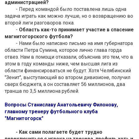
администрацией?
- Перед командой было поставлена лишь одна
задача играть как можно лучше, но о возвращению во
второй лиги разговоров пока.
-
Область как-то принимает участие в спасение
магнитогорского футбола?
- Нами было написано письмо на имя губернатора
области Петра Сумина, которое лично глава горда
отвез. Нам в помощи отказали, объяснив это тем, что в
этом в году команды ниже, чем высшая лига из
области финансироваться не будут. Хотя Челябинский
"Зенит", выступающий во втором дивизионе, получил
сверх бюджета, а он составляет 56 миллионов, два
транша по 3,5 миллиона рублей.
Вопросы Станиславу Анатольевичу Филонову,
главному тренеру футбольного клуба
"Магнитогорск"
- Как сами полагаете будет трудно
переключиться с игрока на тренера, профиль хоть и