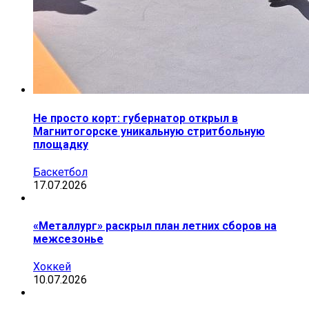
Не просто корт: губернатор открыл в
Магнитогорске уникальную стритбольную
площадку
Баскетбол
17.07.2026
«Металлург» раскрыл план летних сборов на
межсезонье
Хоккей
10.07.2026