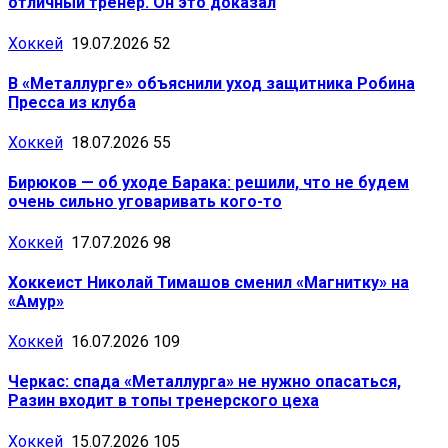
отличный тренер. Он это доказал
Хоккей
19.07.2026
52
В «Металлурге» объяснили уход защитника Робина
Пресса из клуба
Хоккей
18.07.2026
55
Бирюков — об уходе Барака: решили, что не будем
очень сильно уговаривать кого-то
Хоккей
17.07.2026
98
Хоккеист Николай Тимашов сменил «Магнитку» на
«Амур»
Хоккей
16.07.2026
109
Черкас: спада «Металлурга» не нужно опасаться,
Разин входит в топы тренерского цеха
Хоккей
15.07.2026
105