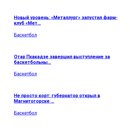
Новый уровень: «Металлург» запустил фарм-
клуб «Мет…
Баскетбол
Отар Пхакадзе завершил выступление за
баскетбольны…
Баскетбол
Не просто корт: губернатор открыл в
Магнитогорске …
Баскетбол