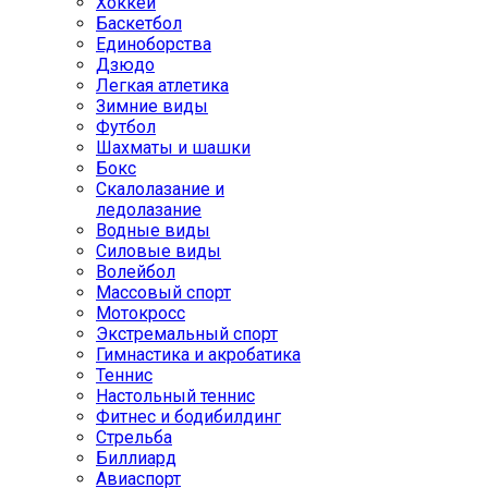
Хоккей
Баскетбол
Единоборства
Дзюдо
Легкая атлетика
Зимние виды
Футбол
Шахматы и шашки
Бокс
Скалолазание и
ледолазание
Водные виды
Силовые виды
Волейбол
Массовый спорт
Мотокросс
Экстремальный спорт
Гимнастика и акробатика
Теннис
Настольный теннис
Фитнес и бодибилдинг
Стрельба
Биллиард
Авиаспорт