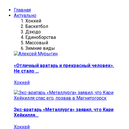
Главная
Актуально
Хоккей
Баскетбол
Дзюдо
Единоборства
Массовый
Зимние виды
«Отличный вратарь и прекрасный человек».
Не стало …
Хоккей
Экс-вратарь «Металлурга» заявил, что Кари
Хейкилля…
Хоккей