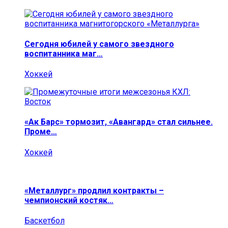
Сегодня юбилей у самого звездного
воспитанника маг…
Хоккей
«Ак Барс» тормозит, «Авангард» стал сильнее.
Проме…
Хоккей
«Металлург» продлил контракты –
чемпионский костяк…
Баскетбол