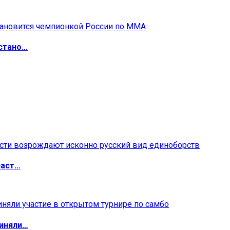
 стано…
ласт…
риняли…