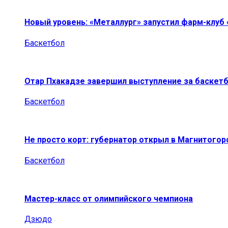
Новый уровень: «Металлург» запустил фарм-клуб
Баскетбол
Отар Пхакадзе завершил выступление за баскет
Баскетбол
Не просто корт: губернатор открыл в Магнитогор
Баскетбол
Мастер-класс от олимпийского чемпиона
Дзюдо