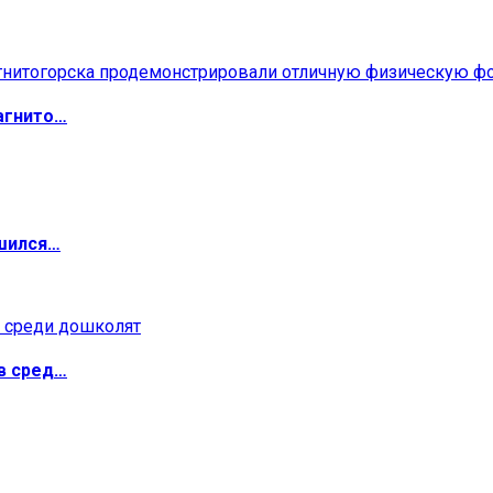
агнито…
ршился…
в сред…