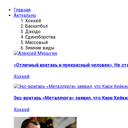
Главная
Актуально
Хоккей
Баскетбол
Дзюдо
Единоборства
Массовый
Зимние виды
«Отличный вратарь и прекрасный человек». Не ст
Хоккей
Экс-вратарь «Металлурга» заявил, что Кари Хейк
Хоккей