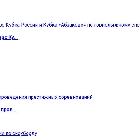
ерс Ку…
 пров…