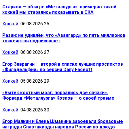
Старков — об игре «Металлурга»: примерно такой
хоккей мы старались показывать в СКА
Хоккей
06.08.2026
25
Разин: не удивлён, что «Авангард» по пять миллионов
хоккеистов подписывает
Хоккей
06.08.2026
27
Егор Заврагин — второй в списке лучших проспектов
«Филадельфии» по версии Daily Faceoff
Хоккей
05.08.2026
29
«Вытек костный мозг, порвались две связки».
Форвард «Металлурга» Козлов — о своей травме
Хоккей
04.08.2026
30
Егор Малкин и Елена Шманина завоевали бронзовые
награды Спартакиады народов России по дзюдо