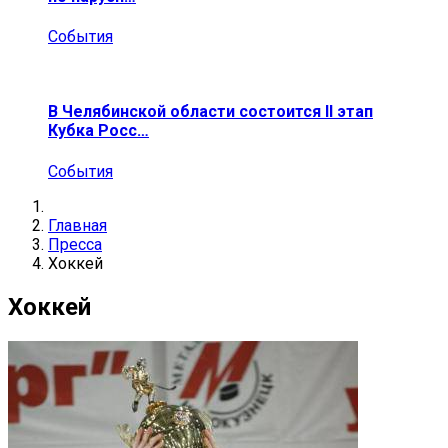
События
В Челябинской области состоится II этап
Кубка Росс…
События
Главная
Пресса
Хоккей
Хоккей