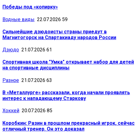
Победы под «копирку»
Водные виды
22.07.2026
59
Сильнейшие дзюдоисты страны приедут в
Магнитогорск на Спартакиаду народов России
Дзюдо
21.07.2026
61
Спортивная школа "Умка" открывает набор для детей
на спортивные дисциплины
Разное
21.07.2026
63
В «Металлурге» рассказали, когда начали проявлять
интерес к нападающему Старкову
Хоккей
20.07.2026
85
Коробкин: Разин в прошлом прекрасный игрок, сейчас
отличный тренер. Он это доказал