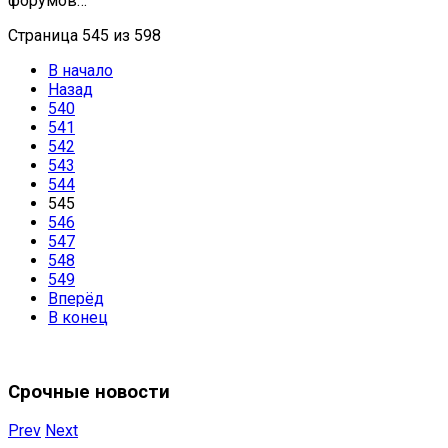
форумов…
Страница 545 из 598
В начало
Назад
540
541
542
543
544
545
546
547
548
549
Вперёд
В конец
Срочные новости
Prev
Next