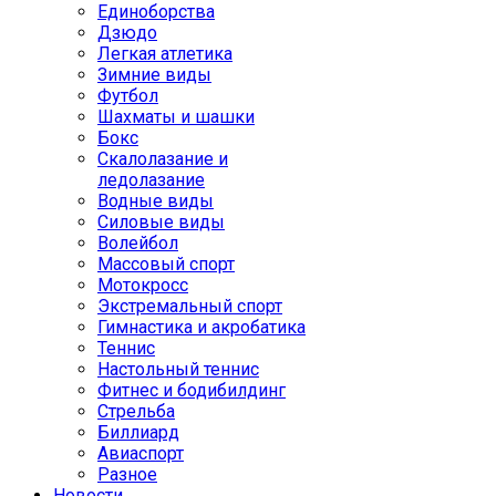
Единоборства
Дзюдо
Легкая атлетика
Зимние виды
Футбол
Шахматы и шашки
Бокс
Скалолазание и
ледолазание
Водные виды
Силовые виды
Волейбол
Массовый спорт
Мотокросс
Экстремальный спорт
Гимнастика и акробатика
Теннис
Настольный теннис
Фитнес и бодибилдинг
Стрельба
Биллиард
Авиаспорт
Разное
Новости