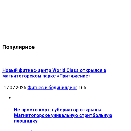
Популярное
Новый фитнес‑центр World Class открылся в
магнитогорском парке «Притяжение»
17.07.2026
Фитнес и бодибилдинг
166
Не просто корт: губернатор открыл в
Магнитогорске уникальную стритбольную
площадку