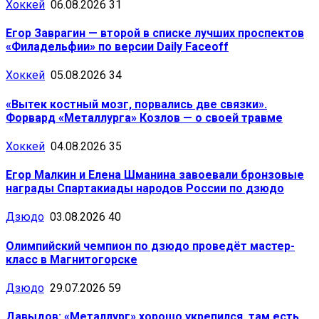
Хоккей
06.08.2026
31
Егор Заврагин — второй в списке лучших проспектов
«Филадельфии» по версии Daily Faceoff
Хоккей
05.08.2026
34
«Вытек костный мозг, порвались две связки».
Форвард «Металлурга» Козлов — о своей травме
Хоккей
04.08.2026
35
Егор Малкин и Елена Шманина завоевали бронзовые
награды Спартакиады народов России по дзюдо
Дзюдо
03.08.2026
40
Олимпийский чемпион по дзюдо проведёт мастер-
класс в Магнитогорске
Дзюдо
29.07.2026
59
Давыдов: «Металлург» хорошо укрепился, там есть