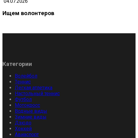
04.07.2026
Ищем волонтеров
Категории
Волейбол
Теннис
Легкая атлетика
Настольный теннис
Футбол
Мотокросс
Водные виды
Зимние виды
Дзюдо
Хоккей
Авиаспорт