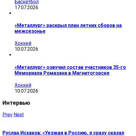
Баскетбол
17.07.2026
«Металлург» раскрыл план летних сборов на
межсезонье
Хоккей
10.07.2026
«Металлург» озвучил состав участников 35-го
Мемориала Ромазана в Магнитогорске
Хоккей
10.07.2026
Интервью
Prev
Next
Руслан Исхаков: «Уезжая в Россию, я сразу сказал