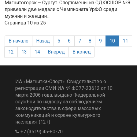
Магнитогорск – Сургут. Спортсмены из СДЮСШОР №8
привезли две медали с Чемпионата УрФО среди
мужчин и женщин...
Страница 10 из 25
В начало
Назад
5
6
7
8
9
10
11
12
13
14
Вперёд
В конец
ИА «Магнитка-Спорт». Свидетельство о
регистрации СМИ ИА № ФС77-23612 от 10
марта 2006 года, выдано Федеральной
службой по надзору за соблюдением
законодательства в сфере массовых
коммуникаций и охране культурного
наследия. (12+)
+7 (3519) 45-80-70