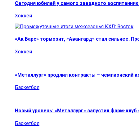
Сегодня юбилей у самого звездного воспитанник
Хоккей
«Ак Барс» тормозит, «Авангард» стал сильнее. П
Хоккей
«Металлург» продлил контракты – чемпионский к
Баскетбол
Новый уровень: «Металлург» запустил фарм-клуб
Баскетбол