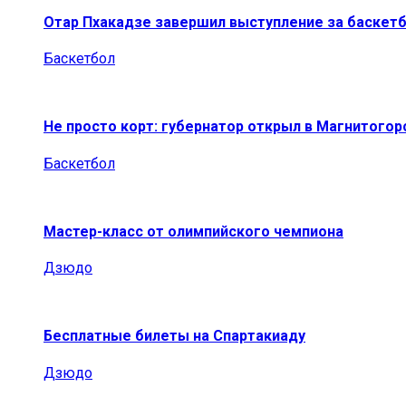
Отар Пхакадзе завершил выступление за баскет
Баскетбол
Не просто корт: губернатор открыл в Магнитогор
Баскетбол
Мастер-класс от олимпийского чемпиона
Дзюдо
Бесплатные билеты на Спартакиаду
Дзюдо