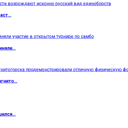
ласт…
риняли…
агнито…
ршился…