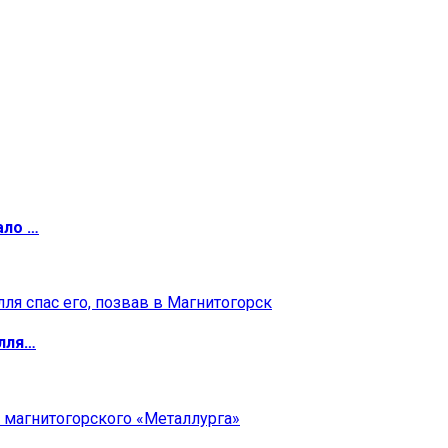
ало …
илля…