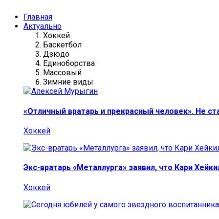
Главная
Актуально
Хоккей
Баскетбол
Дзюдо
Единоборства
Массовый
Зимние виды
«Отличный вратарь и прекрасный человек». Не ст
Хоккей
Экс-вратарь «Металлурга» заявил, что Кари Хейк
Хоккей