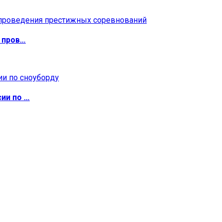
 пров…
ии по …