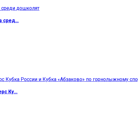
в сред…
ерс Ку…