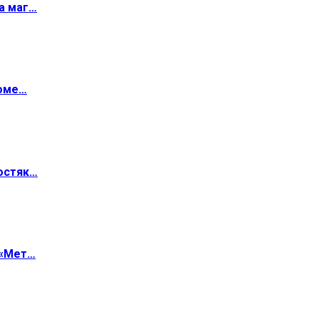
а маг…
роме…
остяк…
 «Мет…