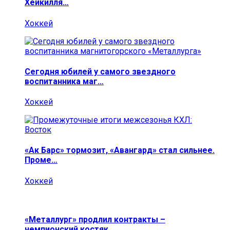
Хейкилля…
Хоккей
Сегодня юбилей у самого звездного
воспитанника маг…
Хоккей
«Ак Барс» тормозит, «Авангард» стал сильнее.
Проме…
Хоккей
«Металлург» продлил контракты –
чемпионский костяк…