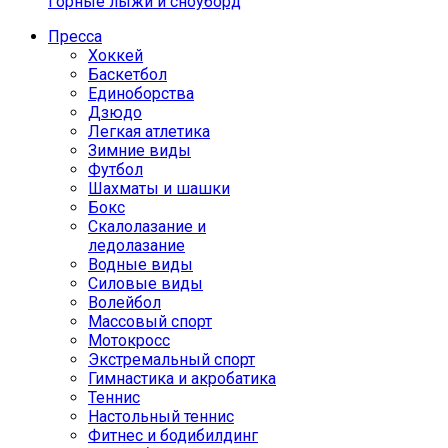
Горные лыжи и сноуборд
Пресса
Хоккей
Баскетбол
Единоборства
Дзюдо
Легкая атлетика
Зимние виды
Футбол
Шахматы и шашки
Бокс
Скалолазание и
ледолазание
Водные виды
Силовые виды
Волейбол
Массовый спорт
Мотокросс
Экстремальный спорт
Гимнастика и акробатика
Теннис
Настольный теннис
Фитнес и бодибилдинг