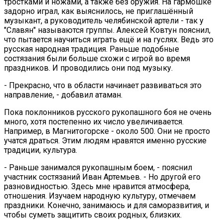
тростками и ножами, а также без оружия. На гармошке
задорно играл, как выяснилось, не приглашённый
музыкант, а руководитель челябинской артели - так у
"Славян" называются группы. Алексей Ковтун пояснил,
что пытается научиться играть ещё и на гуслях. Ведь это
русская народная традиция. Раньше подобные
состязания были больше схожи с игрой во время
праздников. И проводились они под музыку.
- Прекрасно, что в области начинает развиваться это
направление, - добавил атаман.
Пока поклонников русского рукопашного боя не очень
много, хотя постепенно их число увеличивается.
Например, в Магнитогорске - около 500. Они не просто
учатся драться. Этим людям нравятся именно русские
традиции, культура.
- Раньше занимался рукопашным боем, - пояснил
участник состязаний Иван Артемьев. - Но другой его
разновидностью. Здесь мне нравится атмосфера,
отношения. Изучаем народную культуру, отмечаем
праздники. Конечно, занимаюсь и для саморазвития, и
чтобы суметь защитить своих родных, близких.