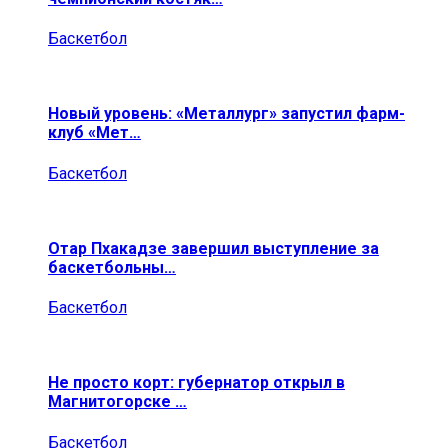
Баскетбол
Новый уровень: «Металлург» запустил фарм-
клуб «Мет…
Баскетбол
Отар Пхакадзе завершил выступление за
баскетбольны…
Баскетбол
Не просто корт: губернатор открыл в
Магнитогорске …
Баскетбол