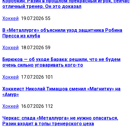
Коробкин: Разин в прошлом прекрасный игрок, сейчас
отличный тренер. Он это доказал
Хоккей
19.07.2026
55
В «Металлурге» объяснили уход защитника Робина
Пресса из клуба
Хоккей
18.07.2026
59
Бирюков — об уходе Барака: решили, что не будем
очень сильно уговаривать кого-то
Хоккей
17.07.2026
101
Хоккеист Николай Тимашов сменил «Магнитку» на
«Амур»
Хоккей
16.07.2026
112
Черкас: спада «Металлурга» не нужно опасаться,
Разин входит в топы тренерского цеха