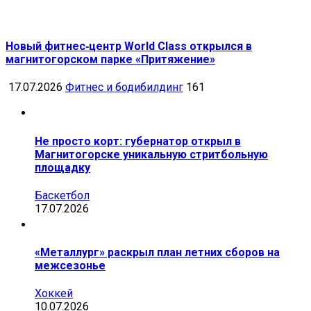
Новый фитнес‑центр World Class открылся в
магнитогорском парке «Притяжение»
17.07.2026
Фитнес и бодибилдинг
161
Не просто корт: губернатор открыл в
Магнитогорске уникальную стритбольную
площадку
Баскетбол
17.07.2026
«Металлург» раскрыл план летних сборов на
межсезонье
Хоккей
10.07.2026