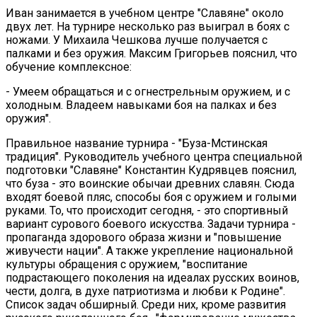
Иван занимается в учебном центре "Славяне" около
двух лет. На турнире несколько раз выиграл в боях с
ножами. У Михаила Чешкова лучше получается с
палками и без оружия. Максим Григорьев пояснил, что
обучение комплексное:
- Умеем обращаться и с огнестрельным оружием, и с
холодным. Владеем навыками боя на палках и без
оружия".
Правильное название турнира - "Буза-Мстинская
традиция". Руководитель учебного центра специальной
подготовки "Славяне" Константин Кудрявцев пояснил,
что буза - это воинские обычаи древних славян. Сюда
входят боевой пляс, способы боя с оружием и голыми
руками. То, что происходит сегодня, - это спортивный
вариант сурового боевого искусства. Задачи турнира -
пропаганда здорового образа жизни и "повышение
живучести нации". А также укрепление национальной
культуры обращения с оружием, "воспитание
подрастающего поколения на идеалах русских воинов,
чести, долга, в духе патриотизма и любви к Родине".
Список задач обширный. Среди них, кроме развития