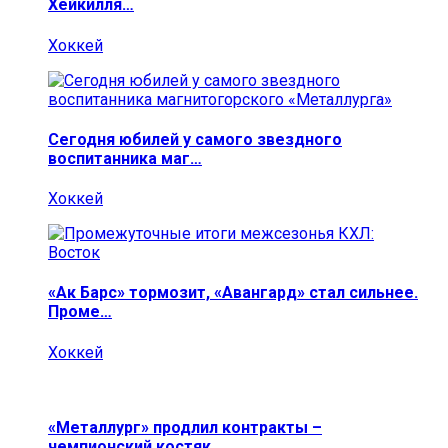
Хейкилля…
Хоккей
Сегодня юбилей у самого звездного
воспитанника маг…
Хоккей
«Ак Барс» тормозит, «Авангард» стал сильнее.
Проме…
Хоккей
«Металлург» продлил контракты –
чемпионский костяк…