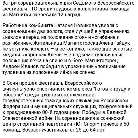
За три соревновательных дня Седьмого Всероссийского
фестиваля ГТО среди трудовых коллективов команда
из Магнитки завоевала 12 наград.
Работница комбината Наталья Новикова увезла с
соревнований два золота, став лучшей в упражнениях
«наклон вперёд из положения стоя» и «сгибание и
разгибание». Жительница Магнитогорска Алёна Гайдук
не уступила коллеге – в ее копилке также две золотые
медали: «коронка» Алены – в подъеме туловища из
положения лёжа на спине и в беге. Магнитогорец
Андрей Иванов победил в упражнении «поднимание
туловища из положения лёжа на спине».
В Сочи прошёл фестиваль Всероссийского
физкультурно-спортивного комплекса “Готов к труду и
обороне” среди трудовых коллективов,
государственных гражданских служащих Российской
Федерации и муниципальных служащих, приуроченный
к празднованию 80-й годовщины Победы в Великой
Отечественной войне. На соревнования в сочинский
центр спортивной подготовки «Юг Спорт» приехали 50
команд. Возраст участников: от 25 до 64 лет.