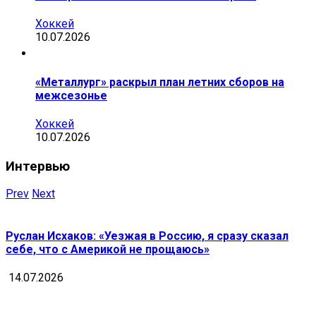
Хоккей
10.07.2026
«Металлург» раскрыл план летних сборов на
межсезонье
Хоккей
10.07.2026
Интервью
Prev
Next
Руслан Исхаков: «Уезжая в Россию, я сразу сказал
себе, что с Америкой не прощаюсь»
14.07.2026