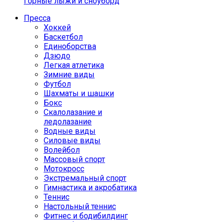
Горные лыжи и сноуборд
Пресса
Хоккей
Баскетбол
Единоборства
Дзюдо
Легкая атлетика
Зимние виды
Футбол
Шахматы и шашки
Бокс
Скалолазание и
ледолазание
Водные виды
Силовые виды
Волейбол
Массовый спорт
Мотокросс
Экстремальный спорт
Гимнастика и акробатика
Теннис
Настольный теннис
Фитнес и бодибилдинг