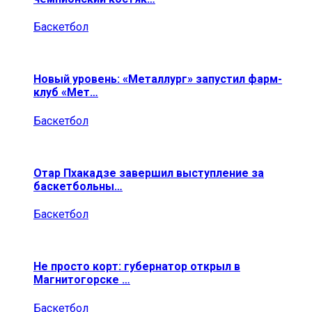
Баскетбол
Новый уровень: «Металлург» запустил фарм-
клуб «Мет…
Баскетбол
Отар Пхакадзе завершил выступление за
баскетбольны…
Баскетбол
Не просто корт: губернатор открыл в
Магнитогорске …
Баскетбол