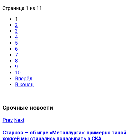
Страница 1 из 11
1
2
3
4
5
6
7
8
9
10
Вперёд
В конец
Срочные новости
Prev
Next
Старков — об игре «Металлурга»: примерно такой
хоккей мы старались показывать в СКА