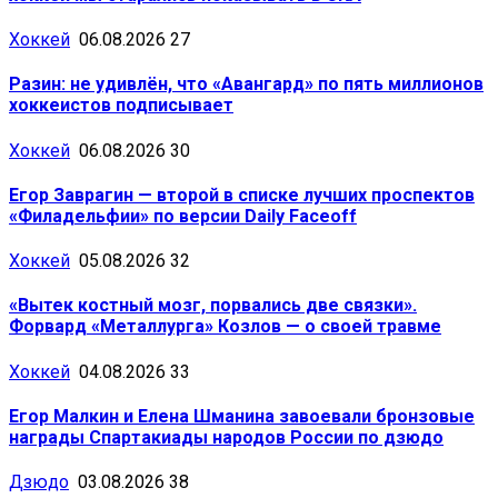
Хоккей
06.08.2026
27
Разин: не удивлён, что «Авангард» по пять миллионов
хоккеистов подписывает
Хоккей
06.08.2026
30
Егор Заврагин — второй в списке лучших проспектов
«Филадельфии» по версии Daily Faceoff
Хоккей
05.08.2026
32
«Вытек костный мозг, порвались две связки».
Форвард «Металлурга» Козлов — о своей травме
Хоккей
04.08.2026
33
Егор Малкин и Елена Шманина завоевали бронзовые
награды Спартакиады народов России по дзюдо
Дзюдо
03.08.2026
38