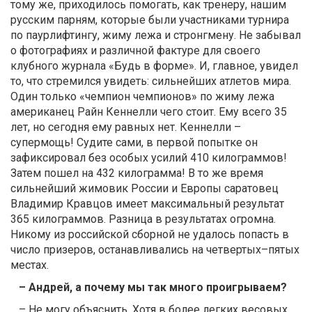
тому же, приходилось помогать, как тренеру, нашим
русским парням, которые были участниками турнира
по паурлифтингу, жиму лежа и стронгмену. Не забывал
о фотографиях и различной фактуре для своего
клубного журнала «Будь в форме». И, главное, увидел
то, что стремился увидеть: сильнейших атлетов мира.
Один только «чемпион чемпионов» по жиму лежа
американец Райн Кеннелли чего стоит. Ему всего 35
лет, но сегодня ему равных нет. Кеннелли –
супермощь! Судите сами, в первой попытке он
зафиксировал без особых усилий 410 килограммов!
Затем пошел на 432 килограмма! В то же время
сильнейший жимовик России и Европы саратовец
Владимир Кравцов имеет максимальный результат
365 килограммов. Разница в результатах огромна.
Никому из российской сборной не удалось попасть в
число призеров, останавливались на четвертых–пятых
местах.
– Андрей, а почему мы так много проигрываем?
– Не могу объяснить. Хотя в более легких весовых