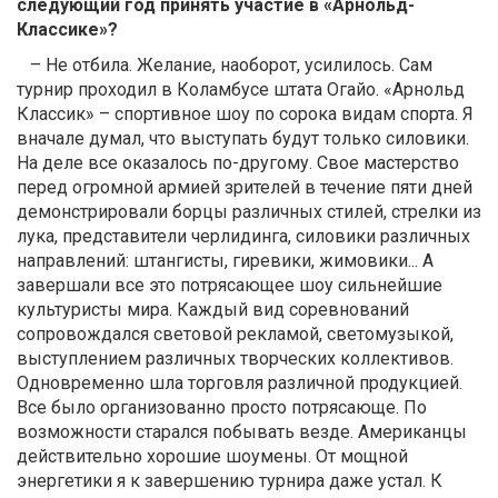
следующий год принять участие в «Арнольд-
Классике»?
– Не отбила. Желание, наоборот, усилилось. Сам
турнир проходил в Коламбусе штата Огайо. «Арнольд
Классик» – спортивное шоу по сорока видам спорта. Я
вначале думал, что выступать будут только силовики.
На деле все оказалось по-другому. Свое мастерство
перед огромной армией зрителей в течение пяти дней
демонстрировали борцы различных стилей, стрелки из
лука, представители черлидинга, силовики различных
направлений: штангисты, гиревики, жимовики... А
завершали все это потрясающее шоу сильнейшие
культуристы мира. Каждый вид соревнований
сопровождался световой рекламой, светомузыкой,
выступлением различных творческих коллективов.
Одновременно шла торговля различной продукцией.
Все было организованно просто потрясающе. По
возможности старался побывать везде. Американцы
действительно хорошие шоумены. От мощной
энергетики я к завершению турнира даже устал. К