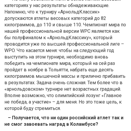
категориях у нас результаты обнадеживающие.
Напомню, что к турниру «АрнольдКлассик»
допускаются атлеты весовых категорий до 82
килограммов, до 110 и свыше 110. Чемпионат мира по
нашей профессиональной версии WPC является как
бы полуфиналом к «АрнольдКлассику», который
проводится уже по высшей профессиональной лиге –
WPO. Что касается меня: чтобы на следующий год
выступить на этом турнире, необходимо вновь
победить на чемпионате мира, который на сей раз
пройдет в ноябре в Тольятти, набрать еще десять
килограммов мышечной массы и прилично прибавить
в результатах. Задача очень сложная. Тем более что в
«арнольдовском» турнире нет возрастных градаций.
Вполне возможно, что олимпийский лозунг «Главное
не победа, а участие» – для меня. Но это тоже цель, к
которой буду стремиться.
– Получается, что ни один российский атлет так и
не смог завоевать наград в Коламбусе?