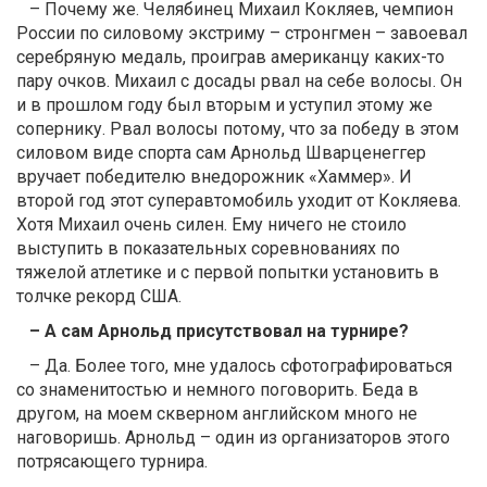
– Почему же. Челябинец Михаил Кокляев, чемпион
России по силовому экстриму – стронгмен – завоевал
серебряную медаль, проиграв американцу каких-то
пару очков. Михаил с досады рвал на себе волосы. Он
и в прошлом году был вторым и уступил этому же
сопернику. Рвал волосы потому, что за победу в этом
силовом виде спорта сам Арнольд Шварценеггер
вручает победителю внедорожник «Хаммер». И
второй год этот суперавтомобиль уходит от Кокляева.
Хотя Михаил очень силен. Ему ничего не стоило
выступить в показательных соревнованиях по
тяжелой атлетике и с первой попытки установить в
толчке рекорд США.
– А сам Арнольд присутствовал на турнире?
– Да. Более того, мне удалось сфотографироваться
со знаменитостью и немного поговорить. Беда в
другом, на моем скверном английском много не
наговоришь. Арнольд – один из организаторов этого
потрясающего турнира.