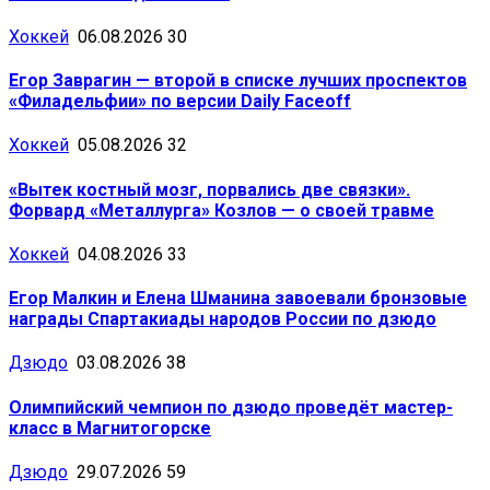
Хоккей
06.08.2026
30
Егор Заврагин — второй в списке лучших проспектов
«Филадельфии» по версии Daily Faceoff
Хоккей
05.08.2026
32
«Вытек костный мозг, порвались две связки».
Форвард «Металлурга» Козлов — о своей травме
Хоккей
04.08.2026
33
Егор Малкин и Елена Шманина завоевали бронзовые
награды Спартакиады народов России по дзюдо
Дзюдо
03.08.2026
38
Олимпийский чемпион по дзюдо проведёт мастер-
класс в Магнитогорске
Дзюдо
29.07.2026
59