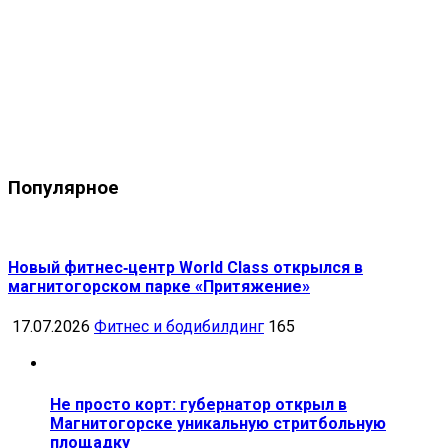
Популярное
Новый фитнес‑центр World Class открылся в
магнитогорском парке «Притяжение»
17.07.2026
Фитнес и бодибилдинг
165
Не просто корт: губернатор открыл в
Магнитогорске уникальную стритбольную
площадку