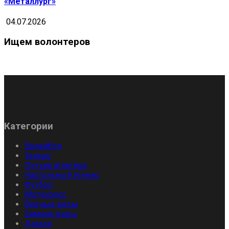
«Металлург»
04.07.2026
Ищем волонтеров
Категории
Волейбол
Теннис
Легкая атлетика
Настольный теннис
Футбол
Мотокросс
Водные виды
Зимние виды
Дзюдо