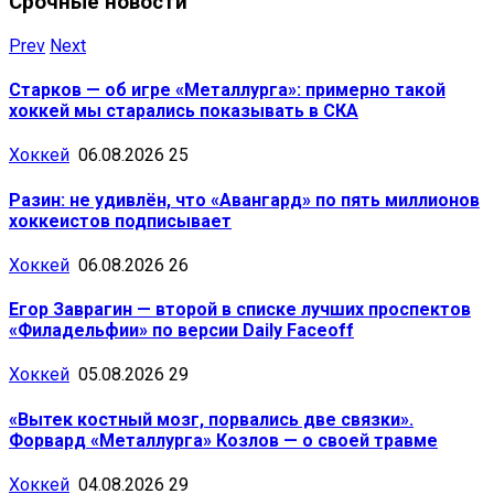
Срочные новости
Prev
Next
Старков — об игре «Металлурга»: примерно такой
хоккей мы старались показывать в СКА
Хоккей
06.08.2026
25
Разин: не удивлён, что «Авангард» по пять миллионов
хоккеистов подписывает
Хоккей
06.08.2026
26
Егор Заврагин — второй в списке лучших проспектов
«Филадельфии» по версии Daily Faceoff
Хоккей
05.08.2026
29
«Вытек костный мозг, порвались две связки».
Форвард «Металлурга» Козлов — о своей травме
Хоккей
04.08.2026
29