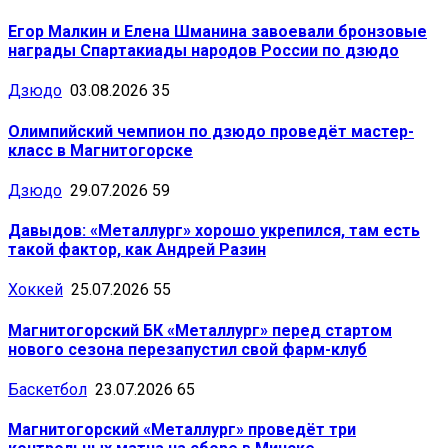
Егор Малкин и Елена Шманина завоевали бронзовые
награды Спартакиады народов России по дзюдо
Дзюдо
03.08.2026
35
Олимпийский чемпион по дзюдо проведёт мастер-
класс в Магнитогорске
Дзюдо
29.07.2026
59
Давыдов: «Металлург» хорошо укрепился, там есть
такой фактор, как Андрей Разин
Хоккей
25.07.2026
55
Магнитогорский БК «Металлург» перед стартом
нового сезона перезапустил свой фарм-клуб
Баскетбол
23.07.2026
65
Магнитогорский «Металлург» проведёт три