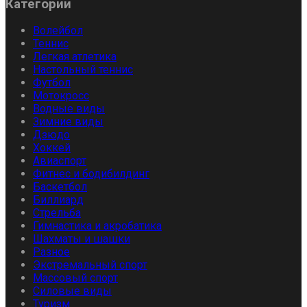
Категории
Волейбол
Теннис
Легкая атлетика
Настольный теннис
Футбол
Мотокросс
Водные виды
Зимние виды
Дзюдо
Хоккей
Авиаспорт
Фитнес и бодибилдинг
Баскетбол
Биллиард
Стрельба
Гимнастика и акробатика
Шахматы и шашки
Разное
Экстремальный спорт
Массовый спорт
Силовые виды
Туризм