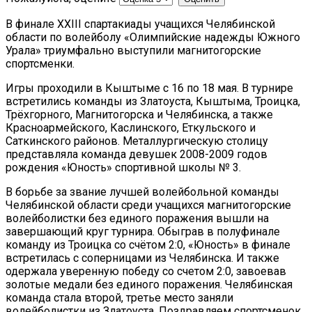
В финале XXIII спартакиады учащихся Челябинской
области по волейболу «Олимпийские надежды Южного
Урала» триумфально выступили магнитогорские
спортсменки.
Игры проходили в Кыштыме с 16 по 18 мая. В турнире
встретились команды из Златоуста, Кыштыма, Троицка,
Трёхгорного, Магнитогорска и Челябинска, а также
Красноармейского, Каслинского, Еткульского и
Саткинского районов. Металлургическую столицу
представляла команда девушек 2008-2009 годов
рождения «Юность» спортивной школы № 3.
В борьбе за звание лучшей волейбольной команды
Челябинской области среди учащихся магнитогорские
волейболистки без единого поражения вышли на
завершающий круг турнира. Обыграв в полуфинале
команду из Троицка со счётом 2:0, «Юность» в финале
встретилась с соперницами из Челябинска. И также
одержала уверенную победу со счетом 2:0, завоевав
золотые медали без единого поражения. Челябинская
команда стала второй, третье место заняли
волейболистки из Златоуста. Поздравляем спортсменок