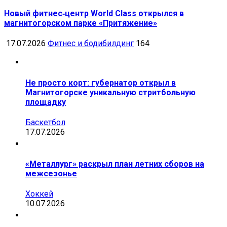
Новый фитнес‑центр World Class открылся в
магнитогорском парке «Притяжение»
17.07.2026
Фитнес и бодибилдинг
164
Не просто корт: губернатор открыл в
Магнитогорске уникальную стритбольную
площадку
Баскетбол
17.07.2026
«Металлург» раскрыл план летних сборов на
межсезонье
Хоккей
10.07.2026