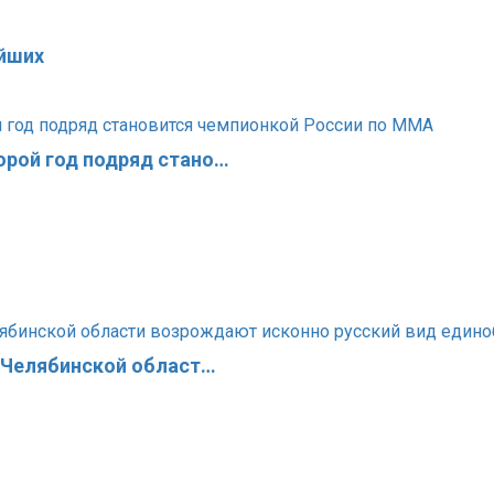
йших
орой год подряд стано…
в Челябинской област…