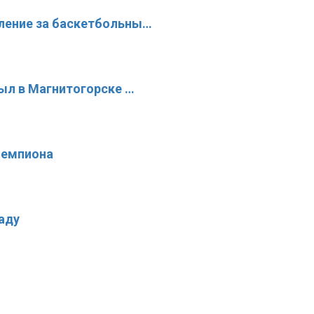
ление за баскетбольны…
рыл в Магнитогорске …
чемпиона
аду