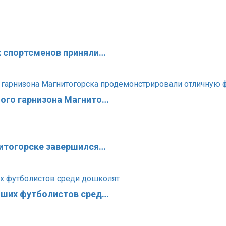
х спортсменов приняли…
ого гарнизона Магнито…
нитогорске завершился…
чших футболистов сред…