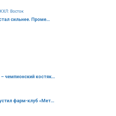
 стал сильнее. Проме…
 – чемпионский костяк…
пустил фарм-клуб «Мет…