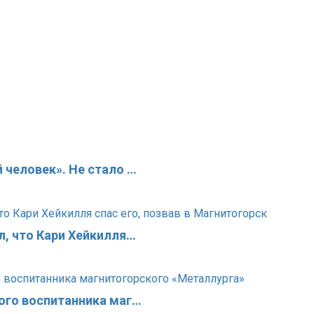
 человек». Не стало …
л, что Кари Хейкилля…
ого воспитанника маг…