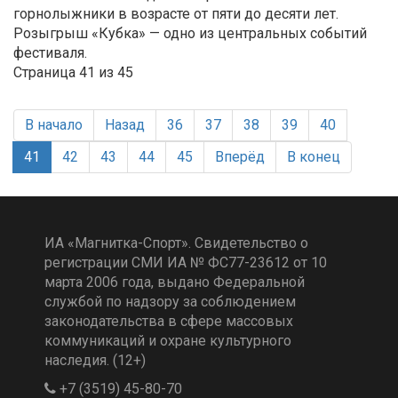
горнолыжники в возрасте от пяти до десяти лет.
Розыгрыш «Кубка» — одно из центральных событий
фестиваля.
Страница 41 из 45
В начало
Назад
36
37
38
39
40
41
42
43
44
45
Вперёд
В конец
ИА «Магнитка-Спорт». Свидетельство о
регистрации СМИ ИА № ФС77-23612 от 10
марта 2006 года, выдано Федеральной
службой по надзору за соблюдением
законодательства в сфере массовых
коммуникаций и охране культурного
наследия. (12+)
+7 (3519) 45-80-70