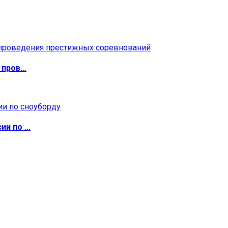
 пров…
ии по …