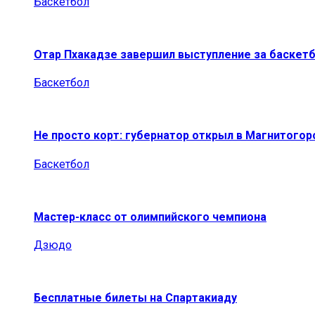
Баскетбол
Отар Пхакадзе завершил выступление за баскет
Баскетбол
Не просто корт: губернатор открыл в Магнитогор
Баскетбол
Мастер-класс от олимпийского чемпиона
Дзюдо
Бесплатные билеты на Спартакиаду