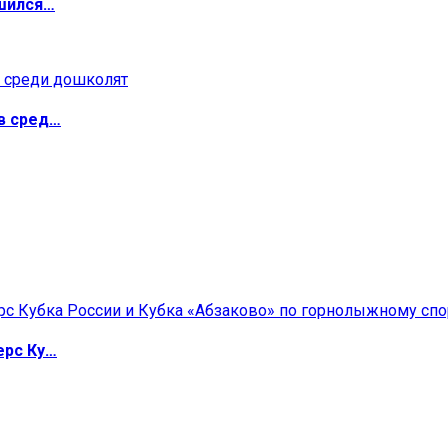
ршился…
в сред…
ерс Ку…