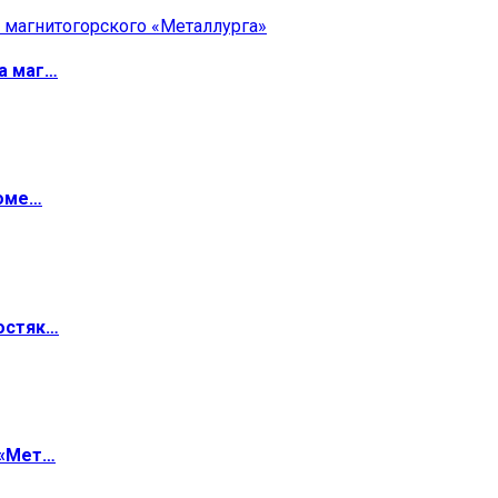
а маг…
роме…
остяк…
 «Мет…