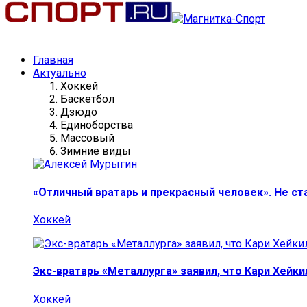
Главная
Актуально
Хоккей
Баскетбол
Дзюдо
Единоборства
Массовый
Зимние виды
«Отличный вратарь и прекрасный человек». Не ст
Хоккей
Экс-вратарь «Металлурга» заявил, что Кари Хейк
Хоккей