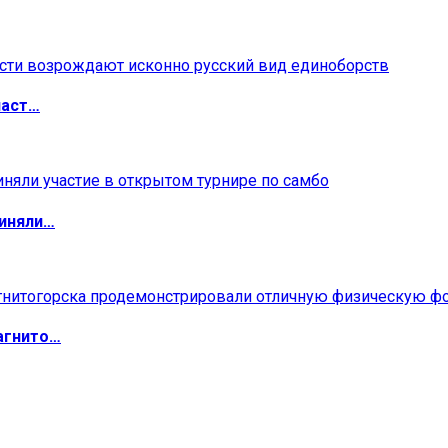
ласт…
риняли…
агнито…