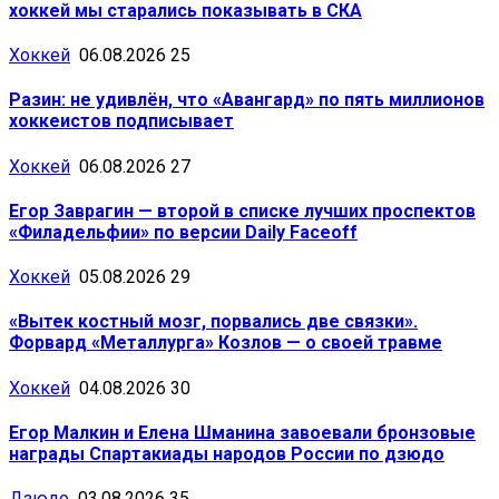
хоккей мы старались показывать в СКА
Хоккей
06.08.2026
25
Разин: не удивлён, что «Авангард» по пять миллионов
хоккеистов подписывает
Хоккей
06.08.2026
27
Егор Заврагин — второй в списке лучших проспектов
«Филадельфии» по версии Daily Faceoff
Хоккей
05.08.2026
29
«Вытек костный мозг, порвались две связки».
Форвард «Металлурга» Козлов — о своей травме
Хоккей
04.08.2026
30
Егор Малкин и Елена Шманина завоевали бронзовые
награды Спартакиады народов России по дзюдо
Дзюдо
03.08.2026
35