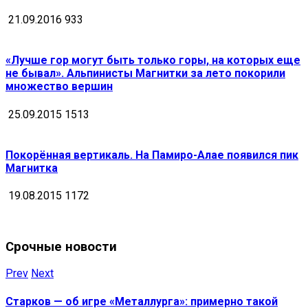
21.09.2016
933
«Лучше гор могут быть только горы, на которых еще
не бывал». Альпинисты Магнитки за лето покорили
множество вершин
25.09.2015
1513
Покорённая вертикаль. На Памиро-Алае появился пик
Магнитка
19.08.2015
1172
Срочные новости
Prev
Next
Старков — об игре «Металлурга»: примерно такой