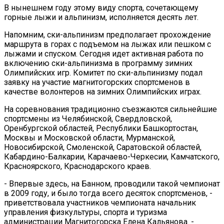
В нынешнем году этому виду спорта, сочетающему
горные лыжи и альпинизм, исполняется десять лет.
Напомним, ски-альпинизм предполагает прохождение
маршрута в горах с подъемом на лыжах или пешком с
лыжами и спуском. Сегодня идет активная работа по
включению ски-альпинизма в программу зимних
Олимпийских игр. Комитет по ски-альпинизму подал
заявку на участие магнитогорских спортсменов в
качестве волонтеров на зимних Олимпийских играх.
На соревнования традиционно съезжаются сильнейшие
спортсмены из Челябинской, Свердловской,
Оренбургской областей, Республики Башкортостан,
Москвы и Московской области, Мурманской,
Новосибирской, Смоленской, Саратовской областей,
Кабардино-Балкарии, Карачаево-Черкесии, Камчатского,
Красноярского, Краснодарского краев.
- Впервые здесь, на Банном, проводили такой чемпионат
в 2009 году, и было тогда всего десяток спортсменов, -
приветствовала участников чемпионата начальник
управления физкультуры, спорта и туризма
администрации Магнитогорска Елена Кальянова. -