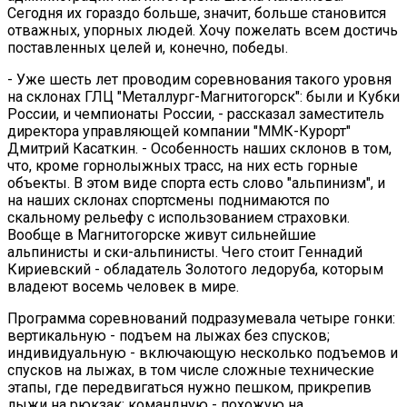
Сегодня их гораздо больше, значит, больше становится
отважных, упорных людей. Хочу пожелать всем достичь
поставленных целей и, конечно, победы.
- Уже шесть лет проводим соревнования такого уровня
на склонах ГЛЦ "Металлург-Магнитогорск": были и Кубки
России, и чемпионаты России, - рассказал заместитель
директора управляющей компании "ММК-Курорт"
Дмитрий Касаткин. - Особенность наших склонов в том,
что, кроме горнолыжных трасс, на них есть горные
объекты. В этом виде спорта есть слово "альпинизм", и
на наших склонах спортсмены поднимаются по
скальному рельефу с использованием страховки.
Вообще в Магнитогорске живут сильнейшие
альпинисты и ски-альпинисты. Чего стоит Геннадий
Кириевский - обладатель Золотого ледоруба, которым
владеют восемь человек в мире.
Программа соревнований подразумевала четыре гонки:
вертикальную - подъем на лыжах без спусков;
индивидуальную - включающую несколько подъемов и
спусков на лыжах, в том числе сложные технические
этапы, где передвигаться нужно пешком, прикрепив
лыжи на рюкзак; командную - похожую на