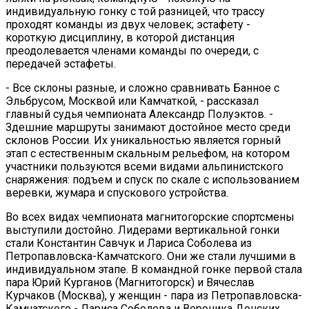
индивидуальную гонку с той разницей, что трассу
проходят команды из двух человек; эстафету -
короткую дисциплину, в которой дистанция
преодолевается членами команды по очереди, с
передачей эстафеты.
- Все склоны разные, и сложно сравнивать Банное с
Эльбрусом, Москвой или Камчаткой, - рассказал
главный судья чемпионата Александр Полуэктов. -
Здешние маршруты занимают достойное место среди
склонов России. Их уникальностью является горный
этап с естественным скальным рельефом, на котором
участники пользуются всеми видами альпинистского
снаряжения: подъем и спуск по скале с использованием
веревки, жумара и спускового устройства.
Во всех видах чемпионата магнитогорские спортсмены
выступили достойно. Лидерами вертикальной гонки
стали Константин Савчук и Лариса Соболева из
Петропавловска-Камчатского. Они же стали лучшими в
индивидуальном этапе. В командной гонке первой стала
пара Юрий Курганов (Магнитогорск) и Вячеслав
Курчаков (Москва), у женщин - пара из Петропавловска-
Камчатского - Лариса Соболева и Вероника Донских.