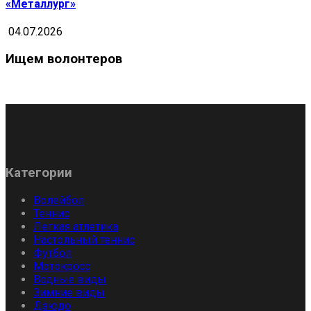
«Металлург»
04.07.2026
Ищем волонтеров
Категории
Волейбол
Теннис
Легкая атлетика
Настольный теннис
Футбол
Мотокросс
Водные виды
Зимние виды
Дзюдо