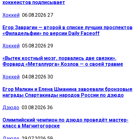
хоккеистов подписывает
Хоккей
06.08.2026
27
Егор Заврагин — второй в списке лучших проспектов
«Филадельфии» по версии Daily Faceoff
Хоккей
05.08.2026
29
«Вытек костный мозг, порвались две связки».
Форвард «Металлурга» Козлов — о своей травме
Хоккей
04.08.2026
30
Егор Малкин и Елена Шманина завоевали бронзовые
награды Спартакиады народов России по дзюдо
Дзюдо
03.08.2026
36
Олимпийский чемпион по дзюдо проведёт мастер-
класс в Магнитогорске
Дзюдо
29.07.2026
59