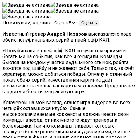
Пожалуйста, оцените
Известный тренер
Андрей Назаров
высказался о ходе
обеих полуфинальных серий в плей-офф КХЛ.
«Полуфиналы в плей-офф КХЛ получаются яркими и
богатыми на события, как все и ожидали. Команды
бьются на каждом участке льда, много стычек, ребята
ложатся под шайбу и не жалеют себя. Только так, за счёт
характера, можно добиться победы. Отмечу и отличный
показ обеих серий: качественная картинка даёт
возможность сполна насладиться хоккеем. Продолжаем
следить и болеть за красивую игру.
Ключевой, на мой взгляд, станет игра лидеров во всех
четырёх оставшихся клубах. Самые
высокооплачиваемые хоккеисты должны вести свои
команды вперёд, от них многого ждут тренеры и
болельщики. Так что команды, лидеры которых
окажутся более решительными и удачливыми, в итоге
пробьются в финал. А значит, сделают нашу лигу ещё