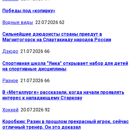
Победы под «копирку»
Водные виды
22.07.2026
62
Сильнейшие дзюдоисты страны приедут в
Магнитогорск на Спартакиаду народов России
Дзюдо
21.07.2026
66
Спортивная школа "Умка" открывает набор для детей
на спортивные дисциплины
Разное
21.07.2026
66
В «Металлурге» рассказали, когда начали проявлять
интерес к нападающему Старкову
Хоккей
20.07.2026
92
Коробкин: Разин в прошлом прекрасный игрок, сейчас
отличный тренер. Он это доказал