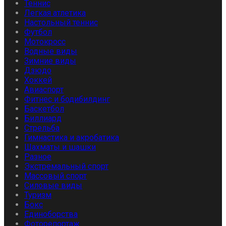
Теннис
Легкая атлетика
Настольный теннис
Футбол
Мотокросс
Водные виды
Зимние виды
Дзюдо
Хоккей
Авиаспорт
Фитнес и бодибилдинг
Баскетбол
Биллиард
Стрельба
Гимнастика и акробатика
Шахматы и шашки
Разное
Экстремальный спорт
Массовый спорт
Силовые виды
Туризм
Бокс
Единоборства
Фоторепортаж