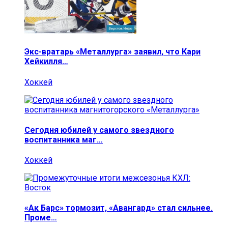
Экс-вратарь «Металлурга» заявил, что Кари
Хейкилля…
Хоккей
Сегодня юбилей у самого звездного
воспитанника маг…
Хоккей
«Ак Барс» тормозит, «Авангард» стал сильнее.
Проме…