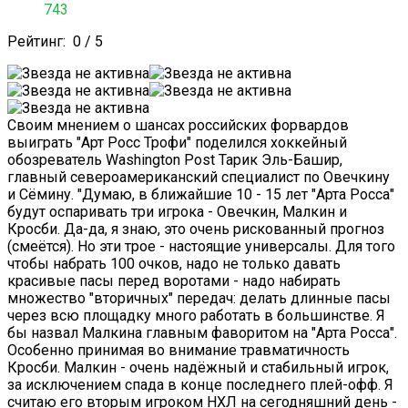
743
Рейтинг:
0
/
5
Своим мнением о шансах российских форвардов
выиграть "Арт Росс Трофи" поделился хоккейный
обозреватель Washington Post Тарик Эль-Башир,
главный североамериканский специалист по Овечкину
и Сёмину. "Думаю, в ближайшие 10 - 15 лет "Арта Росса"
будут оспаривать три игрока - Овечкин, Малкин и
Кросби. Да-да, я знаю, это очень рискованный прогноз
(смеётся). Но эти трое - настоящие универсалы. Для того
чтобы набрать 100 очков, надо не только давать
красивые пасы перед воротами - надо набирать
множество "вторичных" передач: делать длинные пасы
через всю площадку много работать в большинстве. Я
бы назвал Малкина главным фаворитом на "Арта Росса".
Особенно принимая во внимание травматичность
Кросби. Малкин - очень надёжный и стабильный игрок,
за исключением спада в конце последнего плей-офф. Я
считаю его вторым игроком НХЛ на сегодняшний день -