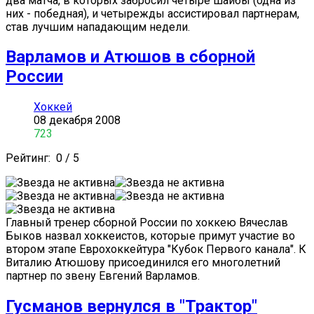
два матча, в которых забросил четыре шайбы (одна из
них - победная), и четырежды ассистировал партнерам,
став лучшим нападающим недели.
Варламов и Атюшов в сборной
России
Хоккей
08 декабря 2008
723
Рейтинг:
0
/
5
Главный тренер сборной России по хоккею Вячеслав
Быков назвал хоккеистов, которые примут участие во
втором этапе Еврохоккейтура "Кубок Первого канала". К
Виталию Атюшову присоединился его многолетний
партнер по звену Евгений Варламов.
Гусманов вернулся в "Трактор"