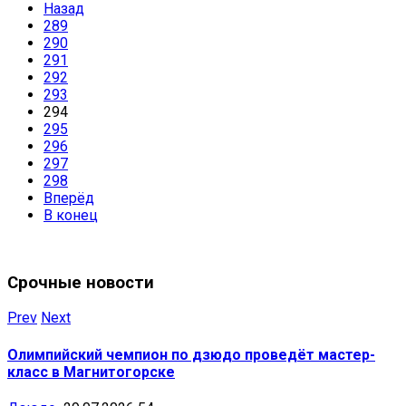
Назад
289
290
291
292
293
294
295
296
297
298
Вперёд
В конец
Срочные новости
Prev
Next
Олимпийский чемпион по дзюдо проведёт мастер-
класс в Магнитогорске