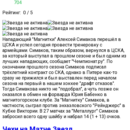
704
Рейтинг:
0
/
5
Нападающий "Магнитки" Алексей Симаков перешёл в
ЦСКА и успел сегодня провести тренеровку с
армейцами. Симаков, таким образом, вернулся в ЦСКА,
за который выступал в прошлом сезоне и был одним из
лучших нападающих, сообщает "Чемпионат.ру". По
окончании прошлого сезона Симаков подписал
трёхлетний контракт со СКА, однако в Питере как-то
сразу не прижился и был выставлен перед началом
сезона на первый в нашем хоккее "драфт отказов".
Тогда Симакова никто не "подобрал", а чуть позже он
оказался в обмен на форварда Юрия Бабенко в
магнитогорском клубе. За "Магнитку" Симаков, в
частности, сыграл против энхаэловского "Рейнджерс" в
Кубке Виктории. В 27 матчах за "Металлург" Симаков
забросил всего одну шайбу и набрал 14 (1 + 13) очков.
Чехи на Матче Звезд