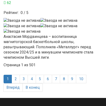
62
Рейтинг:
0
/
5
Анастасия Мордвинцева – воспитанница
магнитогорской баскетбольной школы,
разыгрывающий. Пополнила «Металлург» перед
сезоном 2024/25 и в минувшем чемпионате стала
чемпионом Высшей лиги.
Страница 1 из 501
1
2
3
4
5
6
7
8
9
10
Вперёд
В конец