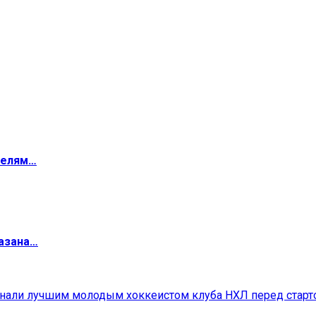
телям…
мазана…