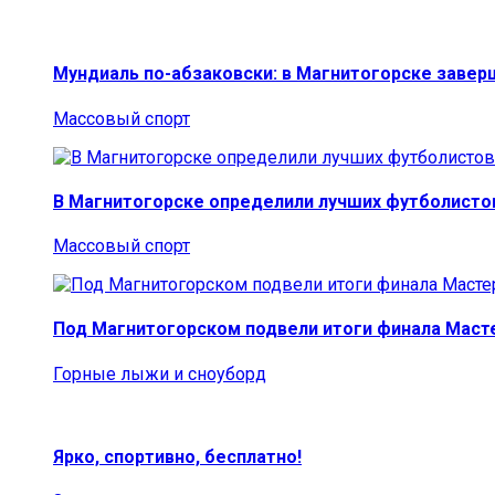
Мундиаль по-абзаковски: в Магнитогорске заве
Массовый спорт
В Магнитогорске определили лучших футболисто
Массовый спорт
Под Магнитогорском подвели итоги финала Маст
Горные лыжи и сноуборд
Ярко, спортивно, бесплатно!