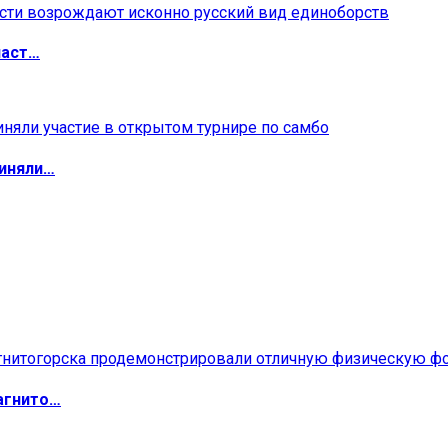
ласт…
риняли…
агнито…