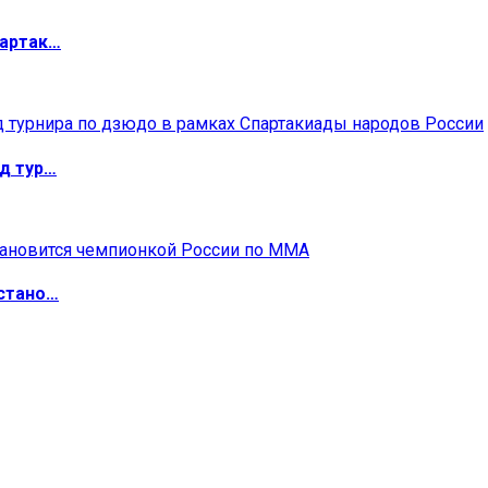
партак…
д тур…
 стано…