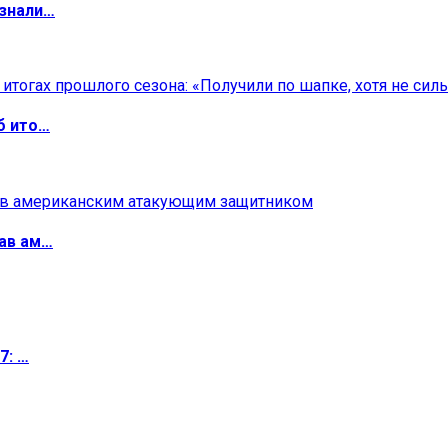
изнали…
б ито…
ав ам…
7: …