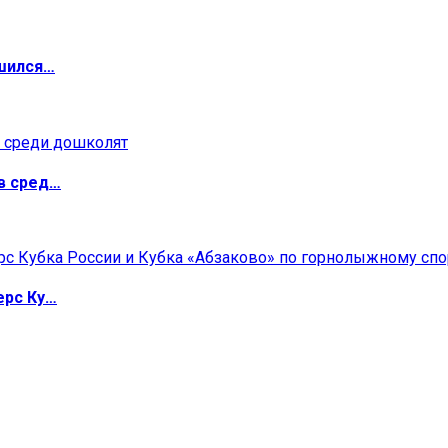
ршился…
в сред…
ерс Ку…