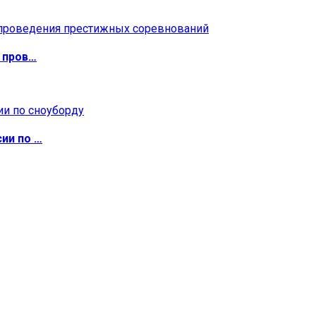
 пров…
ии по …