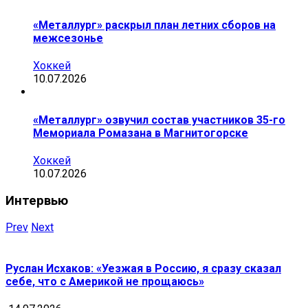
«Металлург» раскрыл план летних сборов на
межсезонье
Хоккей
10.07.2026
«Металлург» озвучил состав участников 35-го
Мемориала Ромазана в Магнитогорске
Хоккей
10.07.2026
Интервью
Prev
Next
Руслан Исхаков: «Уезжая в Россию, я сразу сказал
себе, что с Америкой не прощаюсь»