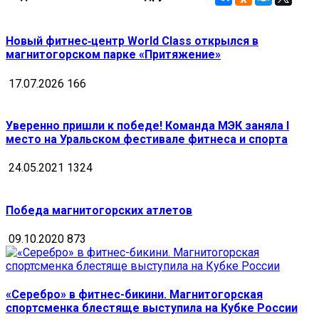
Новый фитнес‑центр World Class открылся в
магнитогорском парке «Притяжение»
17.07.2026
166
Уверенно пришли к победе! Команда МЭК заняла I
место на Уральском фестивале фитнеса и спорта
24.05.2021
1324
Победа магнитогорских атлетов
09.10.2020
873
«Серебро» в фитнес-бикини. Магнитогорская
спортсменка блестяще выступила на Кубке России