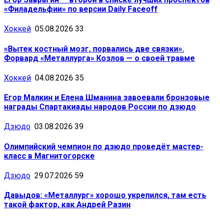
«Филадельфии» по версии Daily Faceoff
Хоккей
05.08.2026
33
«Вытек костный мозг, порвались две связки».
Форвард «Металлурга» Козлов — о своей травме
Хоккей
04.08.2026
35
Егор Малкин и Елена Шманина завоевали бронзовые
награды Спартакиады народов России по дзюдо
Дзюдо
03.08.2026
39
Олимпийский чемпион по дзюдо проведёт мастер-
класс в Магнитогорске
Дзюдо
29.07.2026
59
Давыдов: «Металлург» хорошо укрепился, там есть
такой фактор, как Андрей Разин