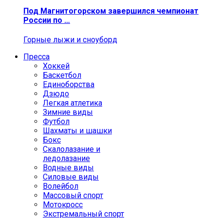
Под Магнитогорском завершился чемпионат
России по …
Горные лыжи и сноуборд
Пресса
Хоккей
Баскетбол
Единоборства
Дзюдо
Легкая атлетика
Зимние виды
Футбол
Шахматы и шашки
Бокс
Скалолазание и
ледолазание
Водные виды
Силовые виды
Волейбол
Массовый спорт
Мотокросс
Экстремальный спорт