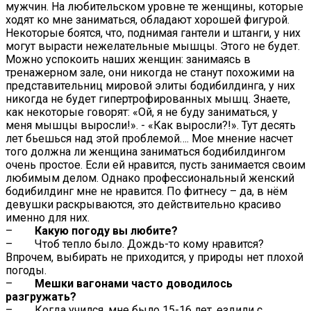
мужчин. На любительском уровне те женщины, которые
ходят ко мне заниматься, обладают хорошей фигурой.
Некоторые боятся, что, поднимая гантели и штанги, у них
могут вырасти нежелательные мышцы. Этого не будет.
Можно успокоить наших женщин: занимаясь в
тренажерном зале, они никогда не станут похожими на
представительниц мировой элиты бодибилдинга, у них
никогда не будет гипертрофированных мышц. Знаете,
как некоторые говорят: «Ой, я не буду заниматься, у
меня мышцы выросли!». - «Как выросли?!». Тут десять
лет бьешься над этой проблемой…. Мое мнение насчет
того должна ли женщина заниматься бодибилдингом
очень простое. Если ей нравится, пусть занимается своим
любимым делом. Однако профессиональный женский
бодибилдинг мне не нравится. По фитнесу – да, в нём
девушки раскрываются, это действительно красиво
именно для них.
–
Какую погоду вы любите?
– Чтоб тепло было. Дождь-то кому нравится?
Впрочем, выбирать не приходится, у природы нет плохой
погоды.
–
Мешки вагонами часто доводилось
разгружать?
– Когда учился, мне было 15-16 лет, ездили с