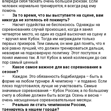
впереди себя таскать очень большой рюкзак. Если
человек нормально тренируется, я всегда рад ему
помочь.
–
За то время, что вы выступаете на сцене, вам
никогда не хотелось её покинуть?
– Насчет судейства не беспокоюсь. Однажды на
соревнованиях случай произошел, когда я занял
четвертое место, но один из судей выскочил на сцену и
– вручил мне Кубок. Тогда им награждали только
первых призеров. Тем самым, он мне дал понять, что я
всё равно лучший, что должен тренироваться дальше,
невзирая на подковерную политику. Этот поступок я
понял именно так. А тот Кубок в моей коллекции до сих
пор самый ценный.
–
Какое самое важное для вас соревнование в
сезоне?
– Каждое. Это обязанность бодибилдера – быть в
форме на любом турнире. А чемпиону – и подавно. Если
плохо подготовился, лучше не участвовать. Самые
значимые соревнования – Кубок России, а по большому
счету в обойме должен быть всегда. Осень и весна –
очень насыщенные соревновательные месяцы.
–
Реально ли стать чемпионом России,
тренируясь в нашем городе?