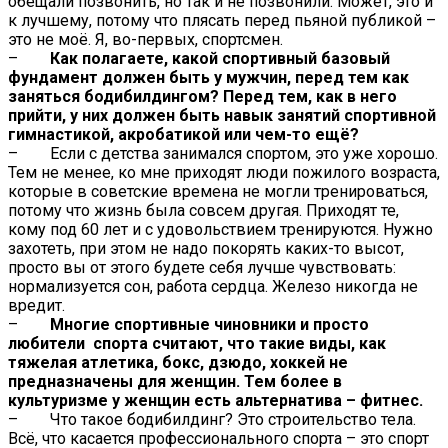
обещали позвонить, но так и не позвонили. Может, это и
к лучшему, потому что плясать перед пьяной публикой –
это не моё. Я, во-первых, спортсмен.
–
Как полагаете, какой спортивный базовый
фундамент должен быть у мужчин, перед тем как
заняться бодибилдингом? Перед тем, как в него
прийти, у них должен быть навык занятий спортивной
гимнастикой, акробатикой или чем-то ещё?
– Если с детства занимался спортом, это уже хорошо.
Тем не менее, ко мне приходят люди пожилого возраста,
которые в советские времена не могли тренироваться,
потому что жизнь была совсем другая. Приходят те,
кому под 60 лет и с удовольствием тренируются. Нужно
захотеть, при этом не надо покорять каких-то высот,
просто вы от этого будете себя лучше чувствовать:
нормализуется сон, работа сердца. Железо никогда не
вредит.
–
Многие спортивные чиновники и просто
любители спорта считают, что такие виды, как
тяжелая атлетика, бокс, дзюдо, хоккей не
предназначены для женщин. Тем более в
культуризме у женщин есть альтернатива – фитнес.
– Что такое бодибилдинг? Это строительство тела.
Всё, что касается профессионального спорта – это спорт