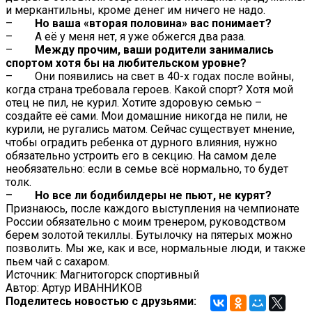
и меркантильны, кроме денег им ничего не надо.
–
Но ваша «вторая половина» вас понимает?
– А её у меня нет, я уже обжегся два раза.
–
Между прочим, ваши родители занимались
спортом хотя бы на любительском уровне?
– Они появились на свет в 40-х годах после войны,
когда страна требовала героев. Какой спорт? Хотя мой
отец не пил, не курил. Хотите здоровую семью –
создайте её сами. Мои домашние никогда не пили, не
курили, не ругались матом. Сейчас существует мнение,
чтобы оградить ребенка от дурного влияния, нужно
обязательно устроить его в секцию. На самом деле
необязательно: если в семье всё нормально, то будет
толк.
–
Но все ли бодибилдеры не пьют, не курят?
Признаюсь, после каждого выступления на чемпионате
России обязательно с моим тренером, руководством
берем золотой текиллы. Бутылочку на пятерых можно
позволить. Мы же, как и все, нормальные люди, и также
пьем чай с сахаром.
Источник: Магнитогорск спортивный
Автор: Артур ИВАННИКОВ
Поделитесь новостью с друзьями: