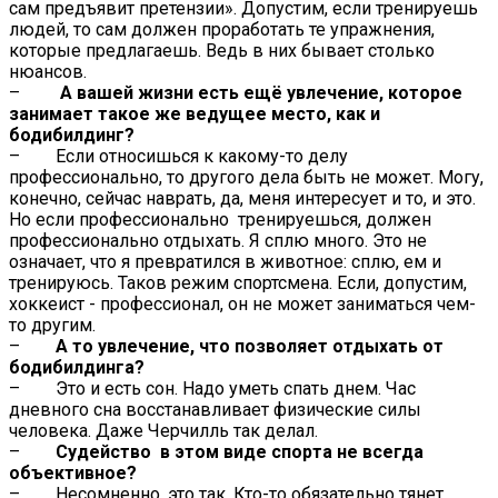
сам предъявит претензии». Допустим, если тренируешь
людей, то сам должен проработать те упражнения,
которые предлагаешь. Ведь в них бывает столько
нюансов.
–
А вашей жизни есть ещё увлечение, которое
занимает такое же ведущее место, как и
бодибилдинг?
– Если относишься к какому-то делу
профессионально, то другого дела быть не может. Могу,
конечно, сейчас наврать, да, меня интересует и то, и это.
Но если профессионально тренируешься, должен
профессионально отдыхать. Я сплю много. Это не
означает, что я превратился в животное: сплю, ем и
тренируюсь. Таков режим спортсмена. Если, допустим,
хоккеист - профессионал, он не может заниматься чем-
то другим.
–
А то увлечение, что позволяет отдыхать от
бодибилдинга?
– Это и есть сон. Надо уметь спать днем. Час
дневного сна восстанавливает физические силы
человека. Даже Черчилль так делал.
–
Судейство в этом виде спорта не всегда
объективное?
– Несомненно, это так. Кто-то обязательно тянет