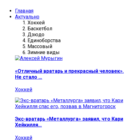
Главная
Актуально
Хоккей
Баскетбол
Дзюдо
Единоборства
Массовый
Зимние виды
«Отличный вратарь и прекрасный человек».
Не стало …
Хоккей
Экс-вратарь «Металлурга» заявил, что Кари
Хейкилля…
Хоккей