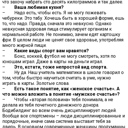
что захочу набрать сто десять килограммов и так далее.
–
Ваша любимая кухня?
– Надо есть, чтобы есть. Я не могу пожевать
чебуреки. Это табу. Хочешь быть в хорошей форме, ешь
то, что надо. Правда, сначала это невкусно. Однако
невкусная здоровая пища стимулирует организм к
нормальной работе. Не понимаю, зачем едят картошку
фри. В целом люди не ценят свое здоровье, употребляя
много жирной пищи.
–
Какие виды спорт вам нравятся?
– Бокс, хоккей, футбол не могу смотреть, хотя по
юношам играл. Даже в карты на деньги играл.
–
Это, кстати, тоже непростой вид спорта.
– Ну да. Наш учитель математики в школе говорил о
том, чтобы быстро научиться считать в уме, нужно
играть в карты. Золотые слова.
–
Есть такое понятие, как «женское счастье». А
что можно вложить в понятие «мужское счастье»?
– Чтобы «вторая половина» тебя понимала, а не
делала из тебя почетного денежного донора.
Бодибилдинг во всем очень дисциплинирует людей.
Вообще все спортсмены – люди дисциплинированные и
порядочные, иначе сама система выставит тебя за
дверь. В основном современные женщины продуманны