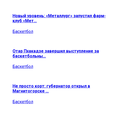
Новый уровень: «Металлург» запустил фарм-
клуб «Мет…
Баскетбол
Отар Пхакадзе завершил выступление за
баскетбольны…
Баскетбол
Не просто корт: губернатор открыл в
Магнитогорске …
Баскетбол