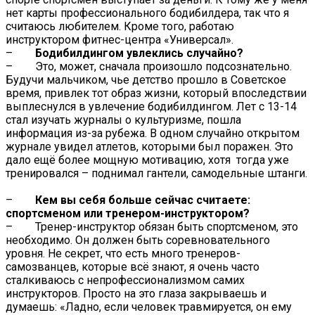
нет карты профессионального бодибилдера, так что я
считаюсь любителем. Кроме того, работаю
инструктором фитнес-центра «Универсал».
–
Бодибилдингом увлеклись случайно?
– Это, может, сначала произошло подсознательно.
Будучи мальчиком, чье детство прошло в Советское
время, привлек тот образ жизни, который впоследствии
выплеснулся в увлечение бодибилдингом. Лет с 13-14
стал изучать журналы о культуризме, пошла
информация из-за рубежа. В одном случайно открытом
журнале увидел атлетов, которыми был поражен. Это
дало ещё более мощную мотивацию, хотя тогда уже
тренировался – поднимал гантели, самодельные штанги.
–
Кем вы себя больше сейчас считаете:
спортсменом или тренером-инструктором?
– Тренер-инструктор обязан быть спортсменом, это
необходимо. Он должен быть соревновательного
уровня. Не секрет, что есть много тренеров-
самозванцев, которые всё знают, я очень часто
сталкиваюсь с непрофессионализмом самих
инструкторов. Просто на это глаза закрываешь и
думаешь: «Ладно, если человек травмируется, он ему