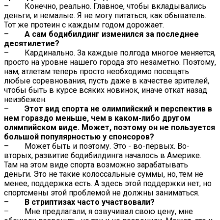
– Конечно, реально. Главное, чтобы вкладывались
деньги, и немалые. Я не могу питаться, как обыватель.
Тот же протеин с каждым годом дорожает.
–
А сам бодибилдинг изменился за последнее
десятилетие?
– Кардинально. За каждые полгода многое меняется,
просто на уровне нашего города это незаметно. Поэтому,
нам, атлетам теперь просто необходимо посещать
любые соревнования, пусть даже в качестве зрителей,
чтобы быть в курсе всяких новинок, иначе откат назад
неизбежен.
–
Этот вид спорта не олимпийский и перспектив в
нем гораздо меньше, чем в каком-либо другом
олимпийском виде. Может, поэтому он не пользуется
большой популярностью у спонсоров?
– Может быть и поэтому. Это - во-первых. Во-
вторых, развитие бодибилдинга началось в Америке.
Там на этом виде спорта возможно зарабатывать
деньги. Это не такие колоссальные суммы, но, тем не
менее, поддержка есть. А здесь этой поддержки нет, но
спортсмены этой проблемой не должны заниматься.
–
В стриптизах часто участвовали?
– Мне предлагали, я озвучивал свою цену, мне