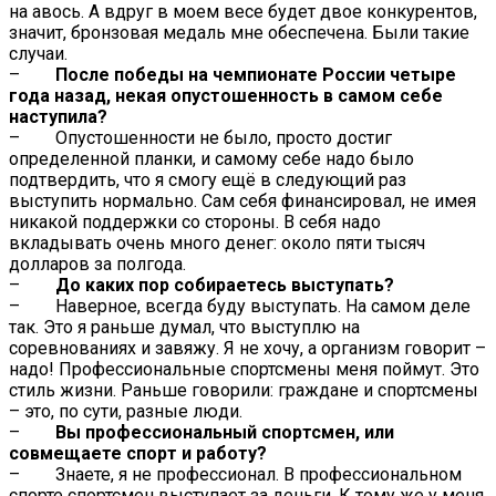
на авось. А вдруг в моем весе будет двое конкурентов,
значит, бронзовая медаль мне обеспечена. Были такие
случаи.
–
После победы на чемпионате России четыре
года назад, некая опустошенность в самом себе
наступила?
– Опустошенности не было, просто достиг
определенной планки, и самому себе надо было
подтвердить, что я смогу ещё в следующий раз
выступить нормально. Сам себя финансировал, не имея
никакой поддержки со стороны. В себя надо
вкладывать очень много денег: около пяти тысяч
долларов за полгода.
–
До каких пор собираетесь выступать?
– Наверное, всегда буду выступать. На самом деле
так. Это я раньше думал, что выступлю на
соревнованиях и завяжу. Я не хочу, а организм говорит –
надо! Профессиональные спортсмены меня поймут. Это
стиль жизни. Раньше говорили: граждане и спортсмены
– это, по сути, разные люди.
–
Вы профессиональный спортсмен, или
совмещаете спорт и работу?
– Знаете, я не профессионал. В профессиональном
спорте спортсмен выступает за деньги. К тому же у меня