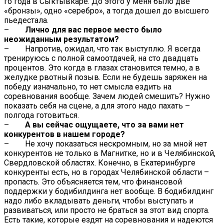
го года в Сыктывкаре. До этого у меня было две
«бронзы», одно «серебро», а тогда дошел до высшего
пьедестала.
–
Лично для вас первое место было
неожиданным результатом?
– Напротив, ожидал, что так выступлю. Я всегда
тренируюсь с полной самоотдачей, на сто двадцать
процентов. Это когда в глазах становится темно, а в
желудке рвотный позыв. Если не будешь заряжен на
победу изначально, то нет смысла ездить на
соревнования вообще. Зачем людей смешить? Нужно
показать себя на сцене, а для этого надо пахать –
полгода готовиться.
–
А вы сейчас ощущаете, что за вами нет
конкурентов в нашем городе?
– Не хочу показаться нескромным, но за мной нет
конкурентов не только в Магнитке, но и в Челябинской,
Свердловской областях. Конечно, в Екатеринбурге
конкуренты есть, но в городах Челябинской области –
пропасть. Это объясняется тем, что финансовой
поддержки у бодибилдинга нет вообще. В бодибилдинг
надо либо вкладывать деньги, чтобы выступать и
развиваться, или просто не браться за этот вид спорта.
Есть такие, которые ездят на соревнования и надеются