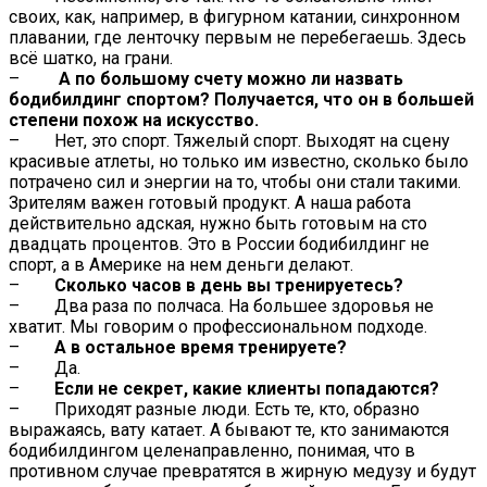
своих, как, например, в фигурном катании, синхронном
плавании, где ленточку первым не перебегаешь. Здесь
всё шатко, на грани.
–
А по большому счету можно ли назвать
бодибилдинг спортом? Получается, что он в большей
степени похож на искусство.
– Нет, это спорт. Тяжелый спорт. Выходят на сцену
красивые атлеты, но только им известно, сколько было
потрачено сил и энергии на то, чтобы они стали такими.
Зрителям важен готовый продукт. А наша работа
действительно адская, нужно быть готовым на сто
двадцать процентов. Это в России бодибилдинг не
спорт, а в Америке на нем деньги делают.
–
Сколько часов в день вы тренируетесь?
– Два раза по полчаса. На большее здоровья не
хватит. Мы говорим о профессиональном подходе.
–
А в остальное время тренируете?
– Да.
–
Если не секрет, какие клиенты попадаются?
– Приходят разные люди. Есть те, кто, образно
выражаясь, вату катает. А бывают те, кто занимаются
бодибилдингом целенаправленно, понимая, что в
противном случае превратятся в жирную медузу и будут