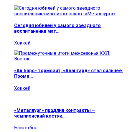
Сегодня юбилей у самого звездного
воспитанника маг…
Хоккей
«Ак Барс» тормозит, «Авангард» стал сильнее.
Проме…
Хоккей
«Металлург» продлил контракты –
чемпионский костяк…
Баскетбол