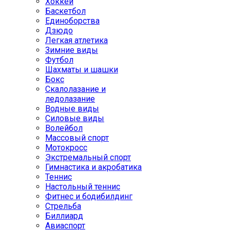
Хоккей
Баскетбол
Единоборства
Дзюдо
Легкая атлетика
Зимние виды
Футбол
Шахматы и шашки
Бокс
Скалолазание и
ледолазание
Водные виды
Силовые виды
Волейбол
Массовый спорт
Мотокросс
Экстремальный спорт
Гимнастика и акробатика
Теннис
Настольный теннис
Фитнес и бодибилдинг
Стрельба
Биллиард
Авиаспорт