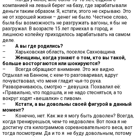
компанией на левый берег на базу, где зарабатывали
деньги таким образом. Я, кстати, этого не скрываю. Это
не от хорошей жизни – денег не было. Честное слово,
была бы возможность не разгружать вагоны, я бы не
разгружал. В возрасте 15 лет приехал в город, и
лишнюю копейку приходилось зарабатывать на самом
деле.
–
А вы где родились?
– Харьковская область, поселок Сахновщина.
–
Женщины, когда узнают о том, кто вы такой,
больше восторгаются или шокируются?
– Всегда обращают внимание. Это же видно.
Отдыхал на Банном, с кем-то разговаривал, вдруг
почувствовал, что меня гладит чья-то рука.
Разворачиваюсь, смотрю – девушка. Похвалил её:
«Правильно, что подошла, и не надо стесняться, а то
вокруг ходят «вешалки» с пивом».
–
Кстати, а вы довольны своей фигурой в данный
момент?
– Конечно, нет. Как же я могу быть доволен? Всегда,
когда тренируешься, чем-то недоволен. Вот пока я не
достигну ста килограммов соревновательного веса, вот
тогда посмотрим. Да и то я не буду довольным, потому