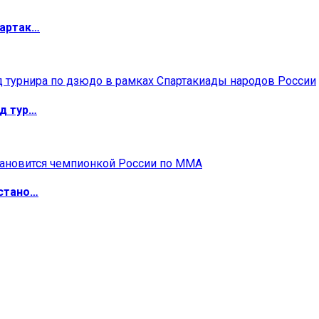
партак…
д тур…
 стано…