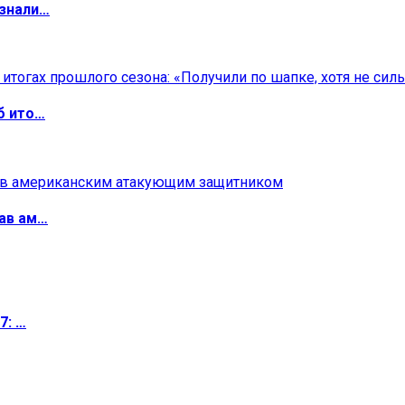
изнали…
б ито…
ав ам…
7: …