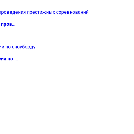
 пров…
ии по …