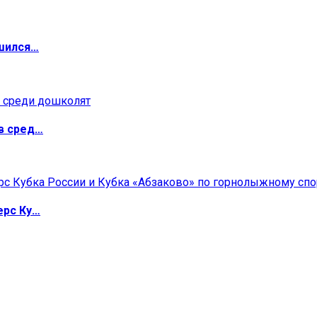
ршился…
в сред…
ерс Ку…