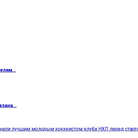
телям…
мазана…