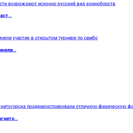
ласт…
риняли…
агнито…