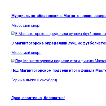
Мундиаль по-абзаковски: в Магнитогорске заве
Массовый спорт
В Магнитогорске определили лучших футболисто
Массовый спорт
Под Магнитогорском подвели итоги финала Маст
Горные лыжи и сноуборд
Ярко, спортивно, бесплатно!