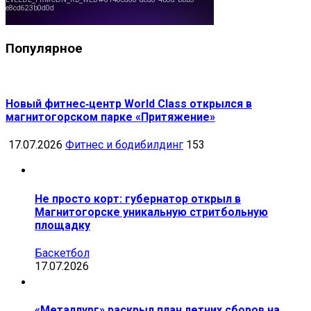
Популярное
Новый фитнес‑центр World Class открылся в
магнитогорском парке «Притяжение»
17.07.2026
Фитнес и бодибилдинг
153
Не просто корт: губернатор открыл в
Магнитогорске уникальную стритбольную
площадку
Баскетбол
17.07.2026
«Металлург» раскрыл план летних сборов на