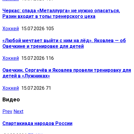
Черкас: спада «Металлурга» не нужно опасаться,
Разин входит в топы тренерского цеха
Хоккей
15.07.2026
105
«Любой мечтает выйти с ним на лёд». Яковлев — об
Овечкине и тренировке для детей
Хоккей
15.07.2026
116
Овечкин, Сергачёв и Яковлев провели тренировку для
детей в «Лужниках»
Хоккей
15.07.2026
71
Видео
Prev
Next
Спартакиада народов России