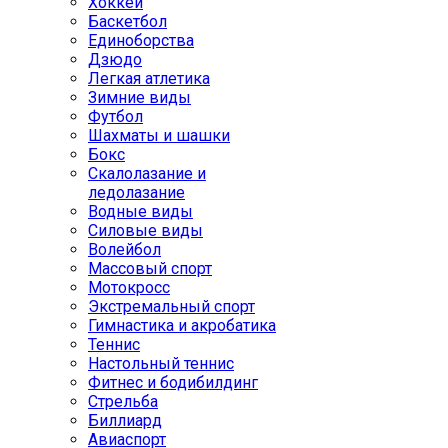
Хоккей
Баскетбол
Единоборства
Дзюдо
Легкая атлетика
Зимние виды
Футбол
Шахматы и шашки
Бокс
Скалолазание и
ледолазание
Водные виды
Силовые виды
Волейбол
Массовый спорт
Мотокросс
Экстремальный спорт
Гимнастика и акробатика
Теннис
Настольный теннис
Фитнес и бодибилдинг
Стрельба
Биллиард
Авиаспорт