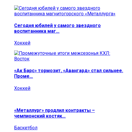
Сегодня юбилей у самого звездного
воспитанника маг…
Хоккей
«Ак Барс» тормозит, «Авангард» стал сильнее.
Проме…
Хоккей
«Металлург» продлил контракты –
чемпионский костяк…
Баскетбол