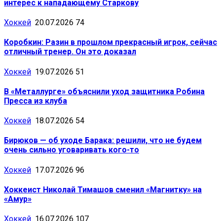
интерес к нападающему Старкову
Хоккей
20.07.2026
74
Коробкин: Разин в прошлом прекрасный игрок, сейчас
отличный тренер. Он это доказал
Хоккей
19.07.2026
51
В «Металлурге» объяснили уход защитника Робина
Пресса из клуба
Хоккей
18.07.2026
54
Бирюков — об уходе Барака: решили, что не будем
очень сильно уговаривать кого-то
Хоккей
17.07.2026
96
Хоккеист Николай Тимашов сменил «Магнитку» на
«Амур»
Хоккей
16.07.2026
107