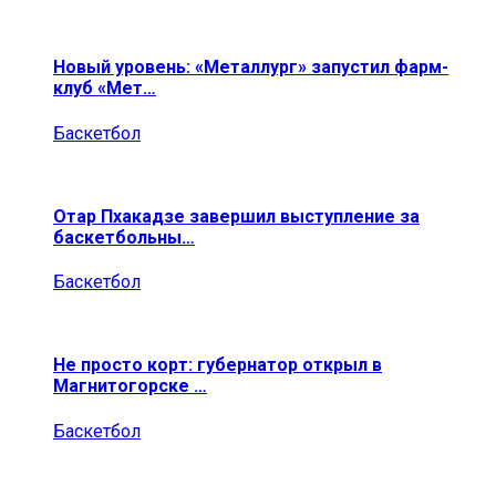
Новый уровень: «Металлург» запустил фарм-
клуб «Мет…
Баскетбол
Отар Пхакадзе завершил выступление за
баскетбольны…
Баскетбол
Не просто корт: губернатор открыл в
Магнитогорске …
Баскетбол