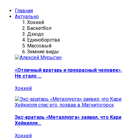
Главная
Актуально
Хоккей
Баскетбол
Дзюдо
Единоборства
Массовый
Зимние виды
«Отличный вратарь и прекрасный человек».
Не стало …
Хоккей
Экс-вратарь «Металлурга» заявил, что Кари
Хейкилля…
Хоккей