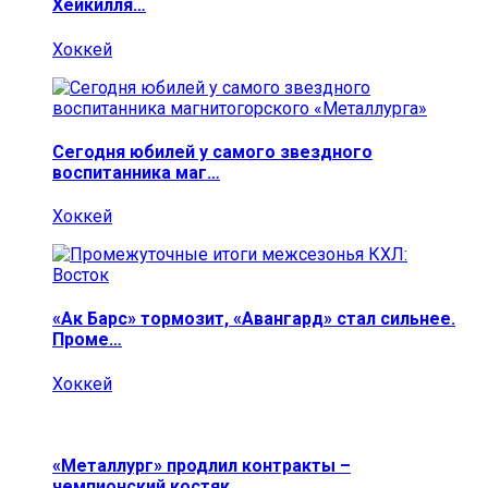
Хейкилля…
Хоккей
Сегодня юбилей у самого звездного
воспитанника маг…
Хоккей
«Ак Барс» тормозит, «Авангард» стал сильнее.
Проме…
Хоккей
«Металлург» продлил контракты –
чемпионский костяк…