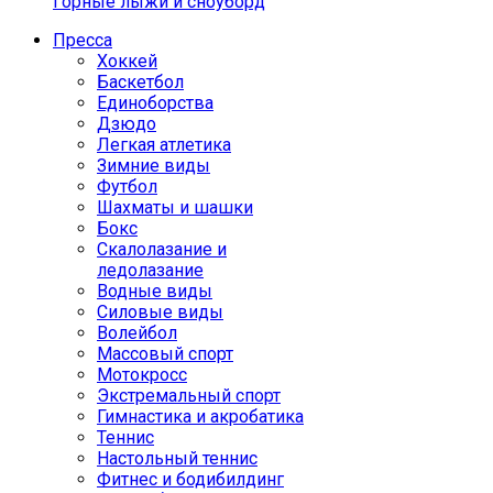
Горные лыжи и сноуборд
Пресса
Хоккей
Баскетбол
Единоборства
Дзюдо
Легкая атлетика
Зимние виды
Футбол
Шахматы и шашки
Бокс
Скалолазание и
ледолазание
Водные виды
Силовые виды
Волейбол
Массовый спорт
Мотокросс
Экстремальный спорт
Гимнастика и акробатика
Теннис
Настольный теннис
Фитнес и бодибилдинг