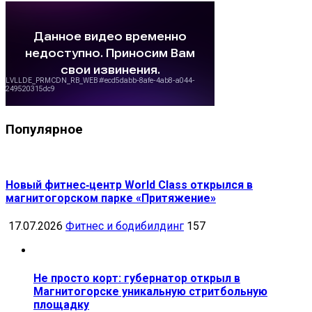
Популярное
Новый фитнес‑центр World Class открылся в
магнитогорском парке «Притяжение»
17.07.2026
Фитнес и бодибилдинг
157
Не просто корт: губернатор открыл в
Магнитогорске уникальную стритбольную
площадку