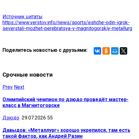
Источник цитаты
https://www.verstov.info/news/sports/eshche-odin-igrok-
severstali-mozhet-perebratsya-v-magnitogorskiy-metallurg
Поделитесь новостью с друзьями:
Срочные новости
Prev
Next
Олимпийский чемпион по дзюдо проведёт мастер-
класс в Магнитогорске
Дзюдо
29.07.2026
55
Давыдов: «Металлург» хорошо укрепился, там есть
такой фактор, как Андрей Разин