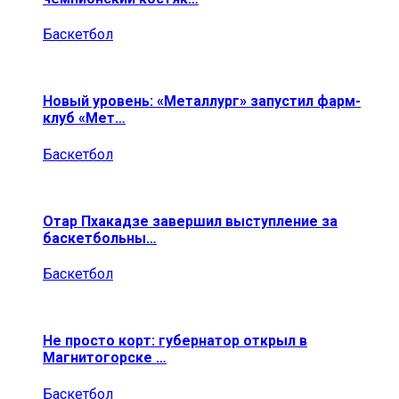
Баскетбол
Новый уровень: «Металлург» запустил фарм-
клуб «Мет…
Баскетбол
Отар Пхакадзе завершил выступление за
баскетбольны…
Баскетбол
Не просто корт: губернатор открыл в
Магнитогорске …
Баскетбол