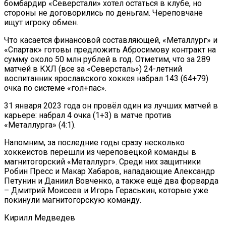
бомбардир «Северстали» хотел остаться в клубе, но
стороны не договорились по деньгам. Череповчане
ищут игроку обмен.
Что касается финансовой составляющей, «Металлург» и
«Спартак» готовы предложить Абросимову контракт на
сумму около 50 млн рублей в год. Отметим, что за 289
матчей в КХЛ (все за «Северсталь») 24-летний
воспитанник ярославского хоккея набрал 143 (64+79)
очка по системе «гол+пас».
31 января 2023 года он провёл один из лучших матчей в
карьере: набрал 4 очка (1+3) в матче против
«Металлурга» (4:1).
Напомним, за последние годы сразу несколько
хоккеистов перешли из череповецкой команды в
магнитогорский «Металлург». Среди них защитники
Робин Пресс и Макар Хабаров, нападающие Александр
Петунин и Даниил Вовченко, а также ещё два форварда
– Дмитрий Моисеев и Игорь Гераськин, которые уже
покинули магнитогорскую команду.
Кирилл Медведев