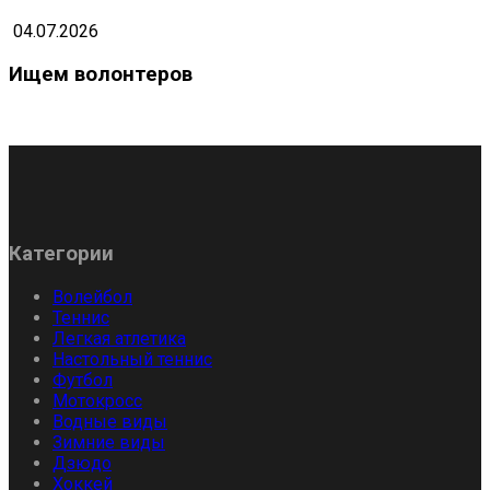
04.07.2026
Ищем волонтеров
Категории
Волейбол
Теннис
Легкая атлетика
Настольный теннис
Футбол
Мотокросс
Водные виды
Зимние виды
Дзюдо
Хоккей