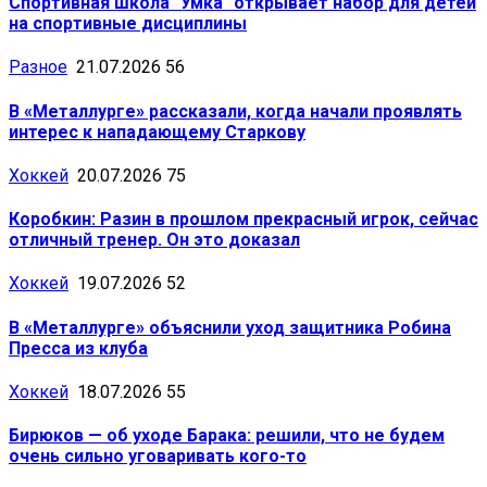
Спортивная школа "Умка" открывает набор для детей
на спортивные дисциплины
Разное
21.07.2026
56
В «Металлурге» рассказали, когда начали проявлять
интерес к нападающему Старкову
Хоккей
20.07.2026
75
Коробкин: Разин в прошлом прекрасный игрок, сейчас
отличный тренер. Он это доказал
Хоккей
19.07.2026
52
В «Металлурге» объяснили уход защитника Робина
Пресса из клуба
Хоккей
18.07.2026
55
Бирюков — об уходе Барака: решили, что не будем
очень сильно уговаривать кого-то