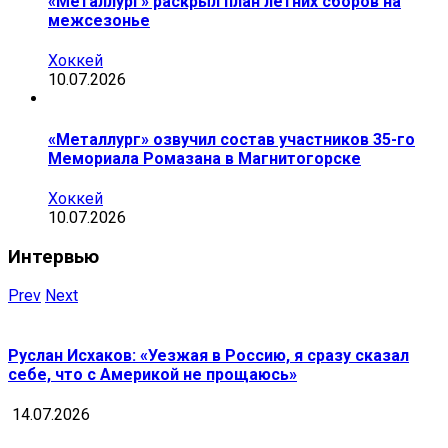
«Металлург» раскрыл план летних сборов на
межсезонье
Хоккей
10.07.2026
«Металлург» озвучил состав участников 35-го
Мемориала Ромазана в Магнитогорске
Хоккей
10.07.2026
Интервью
Prev
Next
Руслан Исхаков: «Уезжая в Россию, я сразу сказал
себе, что с Америкой не прощаюсь»
14.07.2026