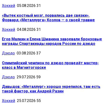
Хоккей
05.08.2026
31
«Вытек костный мозг, порвались две связки».
Форвард «Металлурга» Козлов — о своей травме
Хоккей
04.08.2026
31
Егор Малкин и Елена Шманина завоевали бронзовые
награды Спартакиады народов России по дзюдо
Дзюдо
03.08.2026
37
Олимпийский чемпион по дзюдо проведёт мастер-
класс в Магнитогорске
Дзюдо
29.07.2026
59
Давыдов: «Металлург» хорошо укрепился, там есть
такой фактор, как Андрей Разин
Хоккей
25.07.2026
55