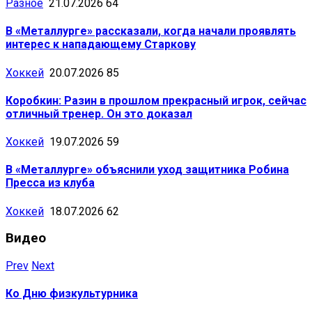
Разное
21.07.2026
64
В «Металлурге» рассказали, когда начали проявлять
интерес к нападающему Старкову
Хоккей
20.07.2026
85
Коробкин: Разин в прошлом прекрасный игрок, сейчас
отличный тренер. Он это доказал
Хоккей
19.07.2026
59
В «Металлурге» объяснили уход защитника Робина
Пресса из клуба
Хоккей
18.07.2026
62
Видео
Prev
Next
Ко Дню физкультурника