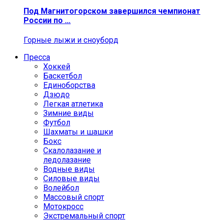
Под Магнитогорском завершился чемпионат
России по …
Горные лыжи и сноуборд
Пресса
Хоккей
Баскетбол
Единоборства
Дзюдо
Легкая атлетика
Зимние виды
Футбол
Шахматы и шашки
Бокс
Скалолазание и
ледолазание
Водные виды
Силовые виды
Волейбол
Массовый спорт
Мотокросс
Экстремальный спорт