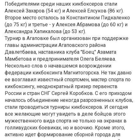
Победителями среди наших кикбоксеров стали
Алексей Захаров (54 кг) и Алексей Елсуков (86 кг).
Второе место осталось за Константином Пидкаленко
(до 75 кг) и третье - у Алексея Абрамова (до 60 кг) и
Александра Хапикалова (до 53 кг).
Турнир в Агаповке был организован при поддержке
главы администрации Агаповского района
Давлетбаева, наставника клуба "Боец" Азамата
Мамбетова и предпринимателя Олега Беляева.
Несколько слов о начавшемся возрождении
федерации кикбоксинга Магнитогорска. Не так давно
ее возглавил известный спортсмен, мастер спорта по
кикбоксингу, неоднократный призер первенств
России и стран СНГ Сергей Коробков. С его приходом
началось объединение некогда разрозненных клубов,
стали проводиться турниры кикбоксеров. И сегодня
все желающие могут увидеть в деле бойцов этого
мужественного вида спорта не только на экранах в
голливудских боевиках, но и воочию. Кроме этого,
активно идет формирование сборной города для