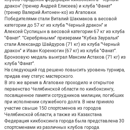
дракон" (тренер Андрей Елисеев) и клуба "Фанат"
(тренер Валерий Антонен-ко) из Агаповки.
Победителями стали Виталий Шакмаков в весовой
категории до 57 кг из клуба "Черный дракон" и
Алексей Суспицын в весовой категории 67 кг из клуба
"Фанат". "Серебряными" призерами "Кубка Зауралья"
стали Александр Шайдуров (71 кг) из клуба "Черный
дракон" и Иван Коренюгин (67 кг) из клуба "Фанат".
Бронзовую медаль выиграл Максим Астахов (71 кг) из
клуба "Фанат".
На следующий год решено повысить уровень турнира,
придав ему статус мастерского.
В это же время в Агаповке проходило и открытое
первенство Челябинской области по кикбоксингу,
посвященное памяти сотрудников милиции, погибших
при исполнении служебного долга. В нем приняло
участие свыше 150 спортсменов из городов
Челябинской области, а также из Казахстана.
Федерация кикбоксинга города была представлена 30
спортсменами из различных клубов города.