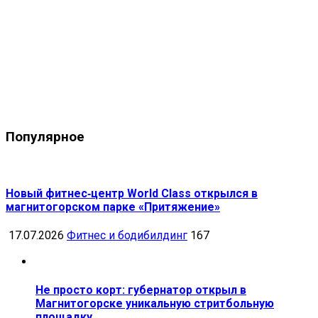
Популярное
Новый фитнес‑центр World Class открылся в
магнитогорском парке «Притяжение»
17.07.2026
Фитнес и бодибилдинг
167
Не просто корт: губернатор открыл в
Магнитогорске уникальную стритбольную
площадку