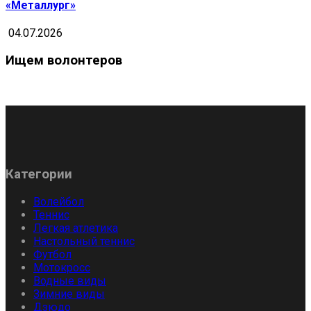
«Металлург»
04.07.2026
Ищем волонтеров
Категории
Волейбол
Теннис
Легкая атлетика
Настольный теннис
Футбол
Мотокросс
Водные виды
Зимние виды
Дзюдо