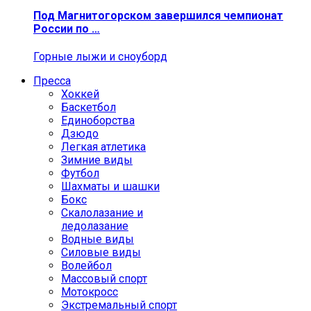
Под Магнитогорском завершился чемпионат
России по …
Горные лыжи и сноуборд
Пресса
Хоккей
Баскетбол
Единоборства
Дзюдо
Легкая атлетика
Зимние виды
Футбол
Шахматы и шашки
Бокс
Скалолазание и
ледолазание
Водные виды
Силовые виды
Волейбол
Массовый спорт
Мотокросс
Экстремальный спорт