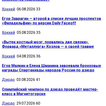
Хоккей
06.08.2026
33
Егор Заврагин — второй в списке лучших проспектов
«Филадельфии» по версии Daily Faceoff
Хоккей
05.08.2026
35
«Вытек костный мозг, порвались две связки».
Форвард «Металлурга» Козлов — о своей травме
Хоккей
04.08.2026
36
Егор Малкин и Елена Шманина завоевали бронзовые
награды Спартакиады народов России по дзюдо
Дзюдо
03.08.2026
41
Олимпийский чемпион по дзюдо проведёт мастер-
класс в Магнитогорске
Дзюдо
29.07.2026
60