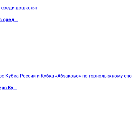
в сред…
ерс Ку…