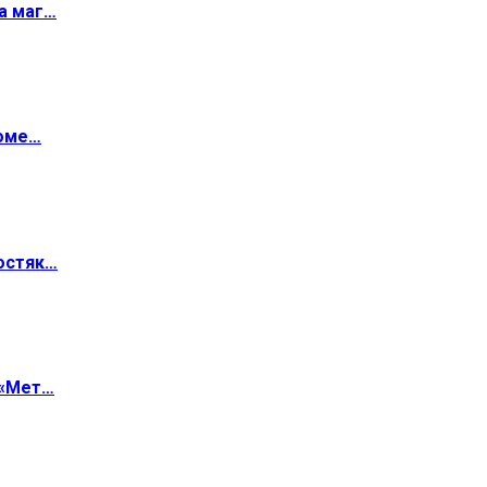
а маг…
роме…
остяк…
 «Мет…