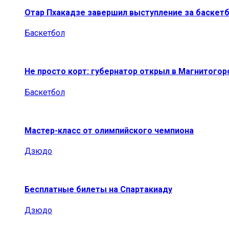
Отар Пхакадзе завершил выступление за баскет
Баскетбол
Не просто корт: губернатор открыл в Магнитогор
Баскетбол
Мастер-класс от олимпийского чемпиона
Дзюдо
Бесплатные билеты на Спартакиаду
Дзюдо