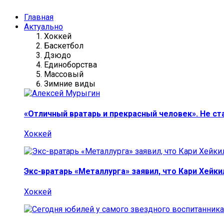
Главная
Актуально
Хоккей
Баскетбол
Дзюдо
Единоборства
Массовый
Зимние виды
«Отличный вратарь и прекрасный человек». Не ст
Хоккей
Экс-вратарь «Металлурга» заявил, что Кари Хейк
Хоккей