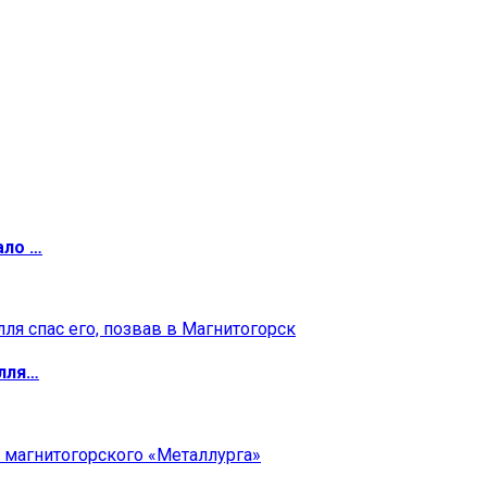
ало …
илля…