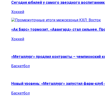
Сегодня юбилей у самого звездного воспитанник
Хоккей
«Ак Барс» тормозит, «Авангард» стал сильнее. П
Хоккей
«Металлург» продлил контракты – чемпионский к
Баскетбол
Новый уровень: «Металлург» запустил фарм-клуб
Баскетбол