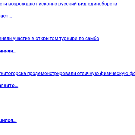
ласт…
риняли…
агнито…
ршился…