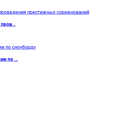
 пров…
ии по …