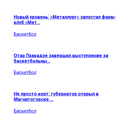
Новый уровень: «Металлург» запустил фарм-
клуб «Мет…
Баскетбол
Отар Пхакадзе завершил выступление за
баскетбольны…
Баскетбол
Не просто корт: губернатор открыл в
Магнитогорске …
Баскетбол