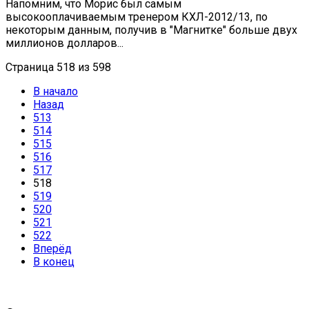
Напомним, что Морис был самым
высокооплачиваемым тренером КХЛ-2012/13, по
некоторым данным, получив в "Магнитке" больше двух
миллионов долларов...
Страница 518 из 598
В начало
Назад
513
514
515
516
517
518
519
520
521
522
Вперёд
В конец