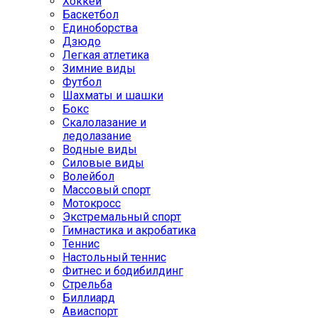
Хоккей
Баскетбол
Единоборства
Дзюдо
Легкая атлетика
Зимние виды
Футбол
Шахматы и шашки
Бокс
Скалолазание и
ледолазание
Водные виды
Силовые виды
Волейбол
Массовый спорт
Мотокросс
Экстремальный спорт
Гимнастика и акробатика
Теннис
Настольный теннис
Фитнес и бодибилдинг
Стрельба
Биллиард
Авиаспорт