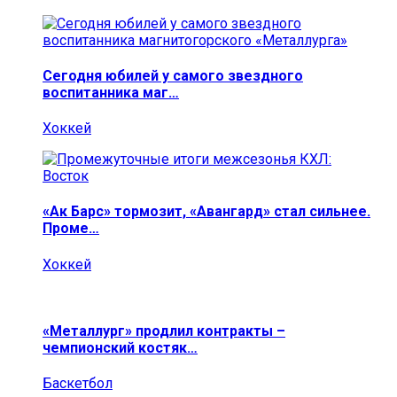
Сегодня юбилей у самого звездного
воспитанника маг…
Хоккей
«Ак Барс» тормозит, «Авангард» стал сильнее.
Проме…
Хоккей
«Металлург» продлил контракты –
чемпионский костяк…
Баскетбол