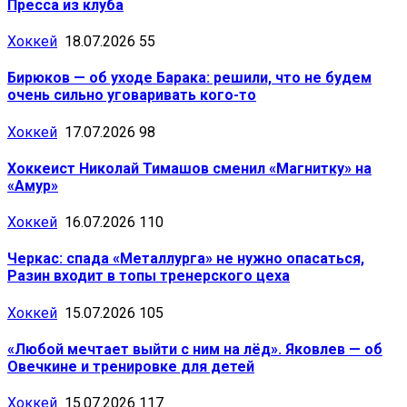
Пресса из клуба
Хоккей
18.07.2026
55
Бирюков — об уходе Барака: решили, что не будем
очень сильно уговаривать кого-то
Хоккей
17.07.2026
98
Хоккеист Николай Тимашов сменил «Магнитку» на
«Амур»
Хоккей
16.07.2026
110
Черкас: спада «Металлурга» не нужно опасаться,
Разин входит в топы тренерского цеха
Хоккей
15.07.2026
105
«Любой мечтает выйти с ним на лёд». Яковлев — об
Овечкине и тренировке для детей
Хоккей
15.07.2026
117