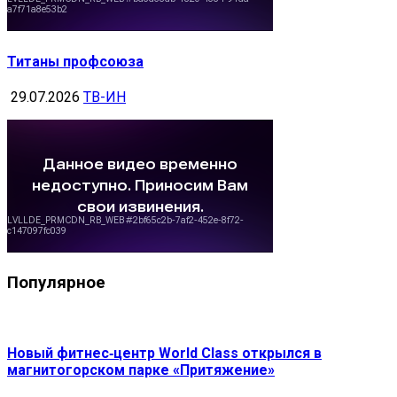
Титаны профсоюза
29.07.2026
ТВ-ИН
Популярное
Новый фитнес‑центр World Class открылся в
магнитогорском парке «Притяжение»