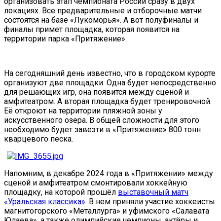
организовать этап чемпионата России сразу в двух
локациях. Все предварительные и отборочные матчи
состоятся на базе «Лукоморья». А вот полуфиналы и
финалы примет площадка, которая появится на
территории парка «Притяжение».
На сегодняшний день известно, что в городском курорте
организуют две площадки. Одна будет непосредственно
для решающих игр, она появится между сценой и
амфитеатром. А вторая площадка будет тренировочной.
Её откроют на территории пляжной зоны у
искусственного озера. В общей сложности для этого
необходимо будет завезти в «Притяжение» 800 тонн
кварцевого песка.
Напомним, в декабре 2024 года в «Притяжении» между
сценой и амфитеатром смонтировали хоккейную
площадку, на которой прошёл
выставочный матч
«Уральская классика»
. В нем приняли участие хоккеисты
магнитогорского «Металлурга» и уфимского «Салавата
Юлаева», а также олимпийские чемпионы, актёры и