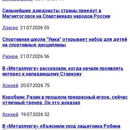
Сильнейшие дзюдоисты страны приедут в
Магнитогорск на Спартакиаду народов России
Дзюдо
21.07.2026
55
Спортивная школа "Умка" открывает набор для детей
на спортивные дисциплины
Разное
21.07.2026
56
В «Металлурге» рассказали, когда начали проявлять
интерес к нападающему Старкову
Хоккей
20.07.2026
75
Коробкин: Разин в прошлом прекрасный игрок, сейчас
отличный тренер. Он это доказал
Хоккей
19.07.2026
52
В «Металлурге» объяснили уход защитника Робина