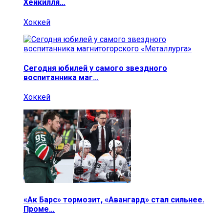
Хейкилля…
Хоккей
Сегодня юбилей у самого звездного
воспитанника маг…
Хоккей
«Ак Барс» тормозит, «Авангард» стал сильнее.
Проме…