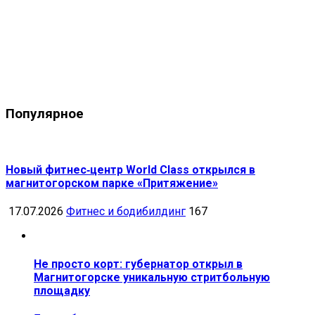
Популярное
Новый фитнес‑центр World Class открылся в
магнитогорском парке «Притяжение»
17.07.2026
Фитнес и бодибилдинг
167
Не просто корт: губернатор открыл в
Магнитогорске уникальную стритбольную
площадку