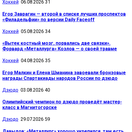
Хоккей
06.08.2026
31
Егор Заврагин — второй в списке лучших проспектов
«Филадельфии» по версии Daily Faceoff
Хоккей
05.08.2026
34
«Вытек костный мозг, порвались две связки».
Форвард «Металлурга» Козлов — о своей травме
Хоккей
04.08.2026
35
Егор Малкин и Елена Шманина завоевали бронзовые
награды Спартакиады народов России по дзюдо
Дзюдо
03.08.2026
40
Олимпийский чемпион по дзюдо проведёт мастер-
класс в Магнитогорске
Дзюдо
29.07.2026
59
Давыдов: «Металлург» хорошо укрепился, там есть