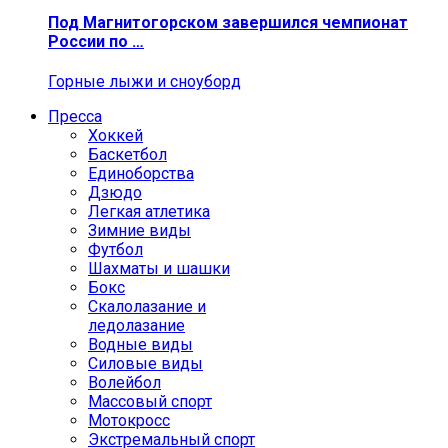
Под Магнитогорском завершился чемпионат
России по …
Горные лыжи и сноуборд
Пресса
Хоккей
Баскетбол
Единоборства
Дзюдо
Легкая атлетика
Зимние виды
Футбол
Шахматы и шашки
Бокс
Скалолазание и
ледолазание
Водные виды
Силовые виды
Волейбол
Массовый спорт
Мотокросс
Экстремальный спорт