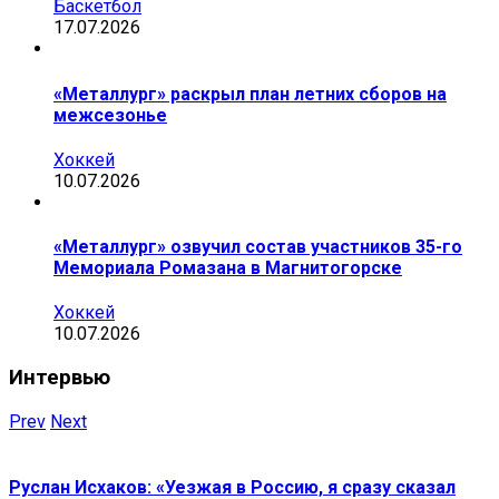
Баскетбол
17.07.2026
«Металлург» раскрыл план летних сборов на
межсезонье
Хоккей
10.07.2026
«Металлург» озвучил состав участников 35-го
Мемориала Ромазана в Магнитогорске
Хоккей
10.07.2026
Интервью
Prev
Next
Руслан Исхаков: «Уезжая в Россию, я сразу сказал