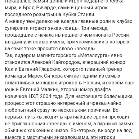
Лекавалье, самый ценный игрок недавнего Кубка
мира, и Брэд Ричарде, самый ценный игрок
последнего розыгрыша Кубка Стэнли.
А между тем далеко не всегда главные роли в клубах
суперлиги играют энхаэ-ловцы. Три месяца,
прошедшие с начала нынешнего чемпионата России,
выдвинули новые имена, при упоминании о которых
на язык тоже просится слово «звезда».
Так, лидером магнитогорского «Металлурга» явно
становится Алексей Кайгородов, вчерашний юниор.
Как и Евгений Гладских, которого главный тренер
команды Марек Си-кора считает одним из самых
талантливых молодых игроков в России, и совсем еще
юный Евгений Малкин, второй номер драфта
новичков НХЛ 2004 года. Для настоящего болельщика
процесс этот страшно интересный и чрезвычайно
любопытный сразу по нескольким причинам. Во-
первых, путь «в люди» в кратчайшие сроки проходит
не приглашенная «звезда» с именем, а парни из самых
обычных хоккейных низов. Во-вторых, выходя на лед
вместе с маститыми энхаэловцами, эти игроки