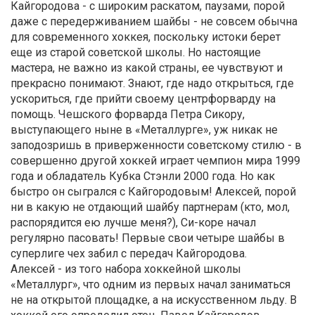
Кайгородова - с широким раскатом, паузами, порой
даже с передерживанием шайбы - не совсем обычна
для современного хоккея, поскольку истоки берет
еще из старой советской школы. Но настоящие
мастера, не важно из какой страны, ее чувствуют и
прекрасно понимают. Знают, где надо открыться, где
ускориться, где прийти своему центрфорварду на
помощь. Чешского форварда Петра Сикору,
выступающего ныне в «Металлурге», уж никак не
заподозришь в приверженности советскому стилю - в
совершенно другой хоккей играет чемпион мира 1999
года и обладатель Кубка Стэнли 2000 года. Но как
быстро он сыгрался с Кайгородовым! Алексей, порой
ни в какую не отдающий шайбу партнерам (кто, мол,
распорядится ею лучше меня?), Си-коре начал
регулярно пасовать! Первые свои четыре шайбы в
суперлиге чех забил с передач Кайгородова.
Алексей - из того набора хоккейной школы
«Металлург», что одним из первых начал заниматься
не на открытой площадке, а на искусственном льду. В