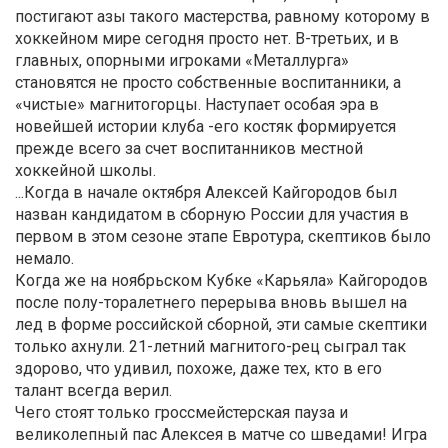
постигают азы такого мастерства, равному которому в
хоккейном мире сегодня просто нет. В-третьих, и в
главных, опорными игроками «Металлурга»
становятся не просто собственные воспитанники, а
«чистые» магнитогорцы. Наступает особая эра в
новейшей истории клуба -его костяк формируется
прежде всего за счет воспитанников местной
хоккейной школы.
...Когда в начале октября Алексей Кайгородов был
назван кандидатом в сборную России для участия в
первом в этом сезоне этапе Евротура, скептиков было
немало.
Когда же на ноябрьском Кубке «Карьяла» Кайгородов
после полу-торалетнего перерыва вновь вышел на
лед в форме российской сборной, эти самые скептики
только ахнули. 21-летний магнитого-рец сыграл так
здорово, что удивил, похоже, даже тех, кто в его
талант всегда верил.
Чего стоят только гроссмейстерская пауза и
великолепный пас Алексея в матче со шведами! Игра