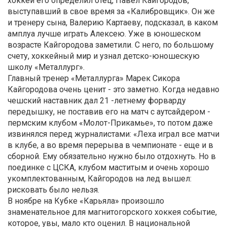
хоккей его определил отец, Павел Кайгородов,
выступавший в свое время за «Калибровщик». Он же
и тренеру сына, Валерию Картаеву, подсказал, в каком
амплуа лучше играть Алексею. Уже в юношеском
возрасте Кайгородова заметили. С него, по большому
счету, хоккейный мир и узнал детско-юношескую
школу «Металлург».
Главный тренер «Металлурга» Марек Сикора
Кайгородова очень ценит - это заметно. Когда недавно
чешский наставник дал 21 -летнему форварду
передышку, не поставив его на матч с аутсайдером -
пермским клубом «Молот-Прикамье», то потом даже
извинялся перед журналистами: «Леха играл все матчи
в клубе, а во время перерыва в чемпионате - еще и в
сборной. Ему обязательно нужно было отдохнуть. Но в
поединке с ЦСКА, клубом маститым и очень хорошо
укомплектованным, Кайгородов на лед вышел:
рисковать было нельзя.
В ноябре на Кубке «Карьяла» произошло
знаменательное для магнитогорского хоккея событие,
которое, увы, мало кто оценил. В национальной