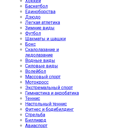
Хоккей
Баскетбол
Единоборства
Дзюдо
Легкая атлетика
Зимние виды
Футбол
Шахматы и шашки
Бокс
Скалолазание и
ледолазание
Водные виды
Силовые виды
Волейбол
Массовый спорт
Мотокросс
Экстремальный спорт
Гимнастика и акробатика
Теннис
Настольный теннис
Фитнес и бодибилдинг
Стрельба
Биллиард
Авиаспорт