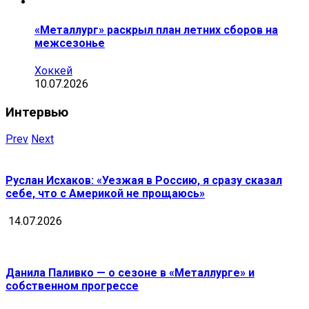
«Металлург» раскрыл план летних сборов на
межсезонье
Хоккей
10.07.2026
Интервью
Prev
Next
Руслан Исхаков: «Уезжая в Россию, я сразу сказал
себе, что с Америкой не прощаюсь»
14.07.2026
Данила Паливко — о сезоне в «Металлурге» и
собственном прогрессе