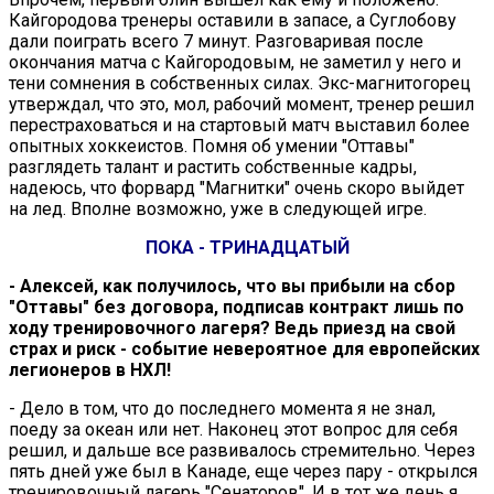
Кайгородова тренеры оставили в запасе, а Суглобову
дали поиграть всего 7 минут. Разговаривая после
окончания матча с Кайгородовым, не заметил у него и
тени сомнения в собственных силах. Экс-магнитогорец
утверждал, что это, мол, рабочий момент, тренер решил
перестраховаться и на стартовый матч выставил более
опытных хоккеистов. Помня об умении "Оттавы"
разглядеть талант и растить собственные кадры,
надеюсь, что форвард "Магнитки" очень скоро выйдет
на лед. Вполне возможно, уже в следующей игре.
ПОКА - ТРИНАДЦАТЫЙ
- Алексей, как получилось, что вы прибыли на сбор
"Оттавы" без договора, подписав контракт лишь по
ходу тренировочного лагеря? Ведь приезд на свой
страх и риск - событие невероятное для европейских
легионеров в НХЛ!
- Дело в том, что до последнего момента я не знал,
поеду за океан или нет. Наконец этот вопрос для себя
решил, и дальше все развивалось стремительно. Через
пять дней уже был в Канаде, еще через пару - открылся
тренировочный лагерь "Сенаторов". И в тот же день я