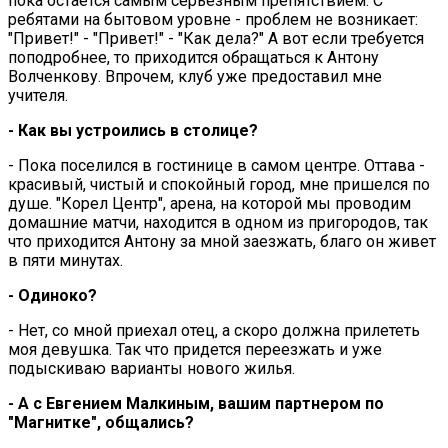
пока остается самым серьезным препятствием. С
ребятами на бытовом уровне - проблем не возникает:
"Привет!" - "Привет!" - "Как дела?" А вот если требуется
поподробнее, то приходится обращаться к Антону
Волченкову. Впрочем, клуб уже предоставил мне
учителя.
- Как вы устроились в столице?
- Пока поселился в гостинице в самом центре. Оттава -
красивый, чистый и спокойный город, мне пришелся по
душе. "Корел Центр", арена, на которой мы проводим
домашние матчи, находится в одном из пригородов, так
что приходится Антону за мной заезжать, благо он живет
в пяти минутах.
- Одиноко?
- Нет, со мной приехал отец, а скоро должна прилететь
моя девушка. Так что придется переезжать и уже
подыскиваю варианты нового жилья.
- А с Евгением Малкиным, вашим партнером по
"Магнитке", общались?