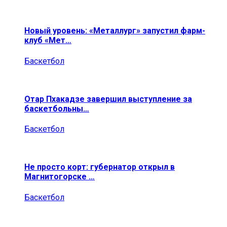
Новый уровень: «Металлург» запустил фарм-
клуб «Мет…
Баскетбол
Отар Пхакадзе завершил выступление за
баскетбольны…
Баскетбол
Не просто корт: губернатор открыл в
Магнитогорске …
Баскетбол