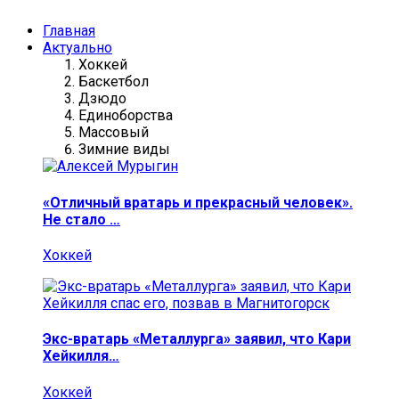
Главная
Актуально
Хоккей
Баскетбол
Дзюдо
Единоборства
Массовый
Зимние виды
«Отличный вратарь и прекрасный человек».
Не стало …
Хоккей
Экс-вратарь «Металлурга» заявил, что Кари
Хейкилля…
Хоккей