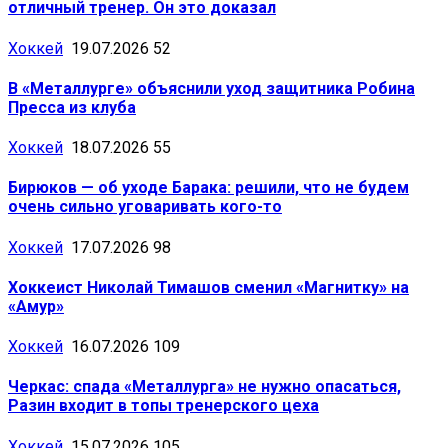
отличный тренер. Он это доказал
Хоккей
19.07.2026
52
В «Металлурге» объяснили уход защитника Робина
Пресса из клуба
Хоккей
18.07.2026
55
Бирюков — об уходе Барака: решили, что не будем
очень сильно уговаривать кого-то
Хоккей
17.07.2026
98
Хоккеист Николай Тимашов сменил «Магнитку» на
«Амур»
Хоккей
16.07.2026
109
Черкас: спада «Металлурга» не нужно опасаться,
Разин входит в топы тренерского цеха
Хоккей
15.07.2026
105