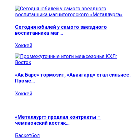
Сегодня юбилей у самого звездного
воспитанника маг…
Хоккей
«Ак Барс» тормозит, «Авангард» стал сильнее.
Проме…
Хоккей
«Металлург» продлил контракты –
чемпионский костяк…
Баскетбол