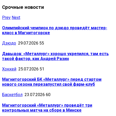
Срочные новости
Prev
Next
Олимпийский чемпион по дзюдо проведёт мастер-
класс в Магнитогорске
Дзюдо
29.07.2026
55
Давыдов: «Металлург» хорошо укрепился, там есть
такой фактор, как Андрей Разин
Хоккей
25.07.2026
51
Магнитогорский БК «Металлург» перед стартом
нового сезона перезапустил свой фарм-клуб
Баскетбол
23.07.2026
60
Магнитогорский «Металлург» проведёт три
контрольных матча на сборе в Минске