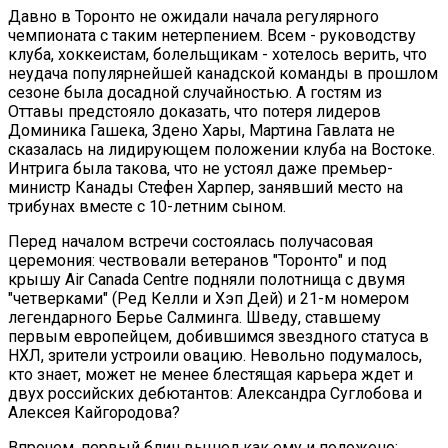
Давно в Торонто не ожидали начала регулярного
чемпионата с таким нетерпением. Всем - руководству
клуба, хоккеистам, болельщикам - хотелось верить, что
неудача популярнейшей канадской команды в прошлом
сезоне была досадной случайностью. А гостям из
Оттавы предстояло доказать, что потеря лидеров
Доминика Гашека, Здено Хары, Мартина Гавлата не
сказалась на лидирующем положении клуба на Востоке.
Интрига была такова, что не устоял даже премьер-
министр Канады Стефен Харпер, занявший место на
трибунах вместе с 10-летним сыном.
Перед началом встречи состоялась получасовая
церемония: чествовали ветеранов "Торонто" и под
крышу Air Canada Centre подняли полотнища с двумя
"четверками" (Ред Келли и Хэп Дей) и 21-м номером
легендарного Берье Салминга. Шведу, ставшему
первым европейцем, добившимся звездного статуса в
НХЛ, зрители устроили овацию. Невольно подумалось,
кто знает, может не менее блестящая карьера ждет и
двух российских дебютантов: Александра Суглобова и
Алексея Кайгородова?
Впрочем, первый блин вышел как ему и положено: