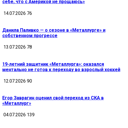
себе, что с Америкой не прощаюсь»
14.07.2026
76
Данила Паливко — о сезоне в «Металлурге» и
собственном прогрессе
13.07.2026
78
19-летний защитник «Металлурга»: оказался
ментально не готов к переходу во взрослый хоккей
12.07.2026
90
Егор Заврагин оценил свой переход из СКА в
«Металлург»
04.07.2026
139